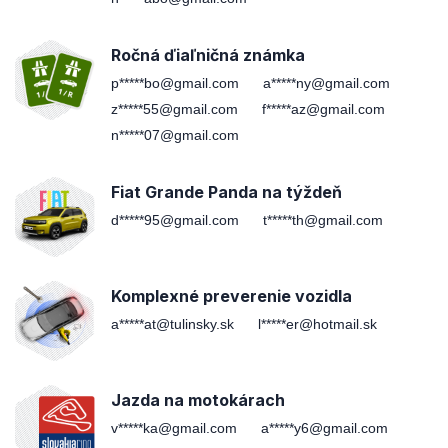
Ročná ďiaľničná známka
p*****bo@gmail.com
a*****ny@gmail.com
z*****55@gmail.com
f*****az@gmail.com
n*****07@gmail.com
Fiat Grande Panda na týždeň
d*****95@gmail.com
t*****th@gmail.com
Komplexné preverenie vozidla
a*****at@tulinsky.sk
l*****er@hotmail.sk
Jazda na motokárach
v*****ka@gmail.com
a*****y6@gmail.com