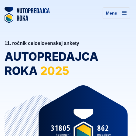
Menu
11. ročník celoslovenskej ankety
AUTOPREDAJCA
ROKA
2025
31805
862
hodnotení
predajcov