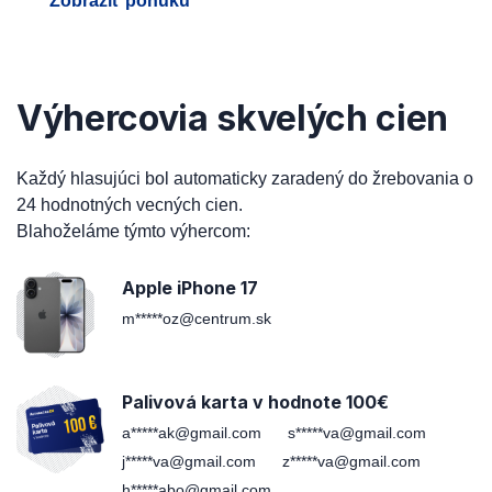
Zobraziť ponuku
Výhercovia skvelých cien
Každý hlasujúci bol automaticky zaradený do žrebovania o
24 hodnotných vecných cien.
Blahoželáme týmto výhercom:
Apple iPhone 17
m*****oz@centrum.sk
Palivová karta v hodnote 100€
a*****ak@gmail.com
s*****va@gmail.com
j*****va@gmail.com
z*****va@gmail.com
h*****abo@gmail.com