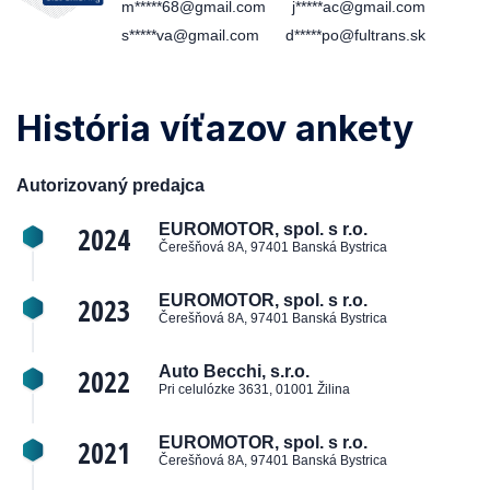
m*****68@gmail.com
j*****ac@gmail.com
s*****va@gmail.com
d*****po@fultrans.sk
História víťazov ankety
Autorizovaný predajca
2024
EUROMOTOR, spol. s r.o.
Čerešňová 8A, 97401 Banská Bystrica
2023
EUROMOTOR, spol. s r.o.
Čerešňová 8A, 97401 Banská Bystrica
2022
Auto Becchi, s.r.o.
Pri celulózke 3631, 01001 Žilina
2021
EUROMOTOR, spol. s r.o.
Čerešňová 8A, 97401 Banská Bystrica