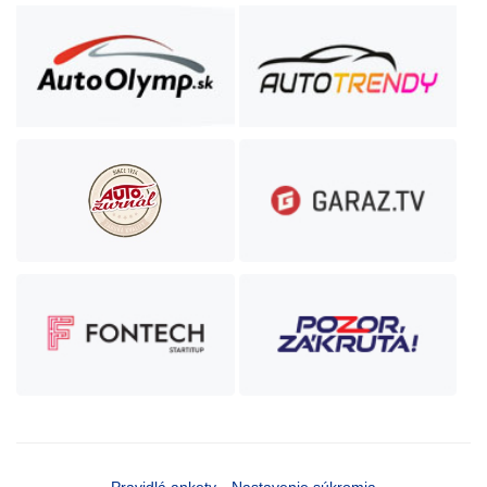
Pravidlá ankety
Nastavenie súkromia