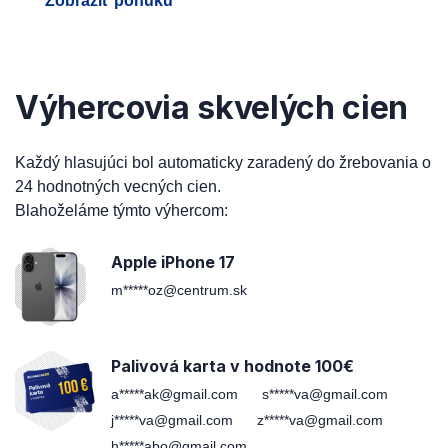
Zobraziť ponuku
Výhercovia skvelých cien
Každý hlasujúci bol automaticky zaradený do žrebovania o
24 hodnotných vecných cien.
Blahoželáme týmto výhercom:
Apple iPhone 17
m*****oz@centrum.sk
Palivová karta v hodnote 100€
a*****ak@gmail.com
s*****va@gmail.com
j*****va@gmail.com
z*****va@gmail.com
h*****abo@gmail.com