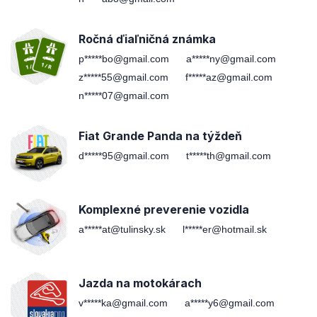
Ročná ďiaľničná známka
p*****bo@gmail.com
a*****ny@gmail.com
z*****55@gmail.com
f*****az@gmail.com
n*****07@gmail.com
Fiat Grande Panda na týždeň
d*****95@gmail.com
t*****th@gmail.com
Komplexné preverenie vozidla
a*****at@tulinsky.sk
l*****er@hotmail.sk
Jazda na motokárach
v*****ka@gmail.com
a*****y6@gmail.com