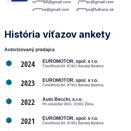
m*****68@gmail.com
j*****ac@gmail.com
s*****va@gmail.com
d*****po@fultrans.sk
História víťazov ankety
Autorizovaný predajca
2024
EUROMOTOR, spol. s r.o.
Čerešňová 8A, 97401 Banská Bystrica
2023
EUROMOTOR, spol. s r.o.
Čerešňová 8A, 97401 Banská Bystrica
2022
Auto Becchi, s.r.o.
Pri celulózke 3631, 01001 Žilina
2021
EUROMOTOR, spol. s r.o.
Čerešňová 8A, 97401 Banská Bystrica