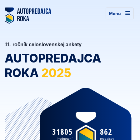
Menu
11. ročník celoslovenskej ankety
AUTOPREDAJCA
ROKA
2025
31805
862
hodnotení
predajcov