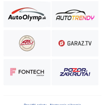
Pravidlá ankety
Nastavenie súkromia