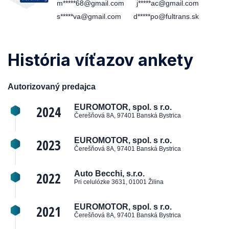
m*****68@gmail.com
j*****ac@gmail.com
s*****va@gmail.com
d*****po@fultrans.sk
História víťazov ankety
Autorizovaný predajca
2024
EUROMOTOR, spol. s r.o.
Čerešňová 8A, 97401 Banská Bystrica
2023
EUROMOTOR, spol. s r.o.
Čerešňová 8A, 97401 Banská Bystrica
2022
Auto Becchi, s.r.o.
Pri celulózke 3631, 01001 Žilina
2021
EUROMOTOR, spol. s r.o.
Čerešňová 8A, 97401 Banská Bystrica