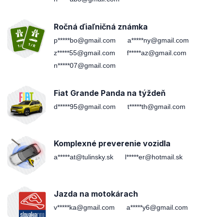
Ročná ďiaľničná známka
p*****bo@gmail.com
a*****ny@gmail.com
z*****55@gmail.com
f*****az@gmail.com
n*****07@gmail.com
Fiat Grande Panda na týždeň
d*****95@gmail.com
t*****th@gmail.com
Komplexné preverenie vozidla
a*****at@tulinsky.sk
l*****er@hotmail.sk
Jazda na motokárach
v*****ka@gmail.com
a*****y6@gmail.com