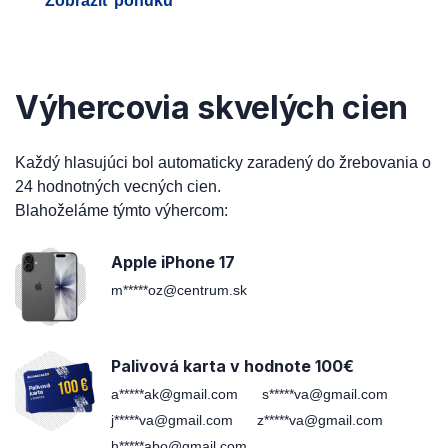
Zobraziť ponuku
Výhercovia skvelých cien
Každý hlasujúci bol automaticky zaradený do žrebovania o
24 hodnotných vecných cien.
Blahoželáme týmto výhercom:
Apple iPhone 17
m*****oz@centrum.sk
Palivová karta v hodnote 100€
a*****ak@gmail.com
s*****va@gmail.com
j*****va@gmail.com
z*****va@gmail.com
h*****abo@gmail.com