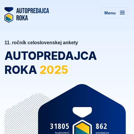
Menu
11. ročník celoslovenskej ankety
AUTOPREDAJCA
ROKA
2025
31805
862
hodnotení
predajcov