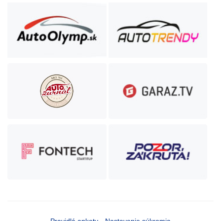
Pravidlá ankety
Nastavenie súkromia