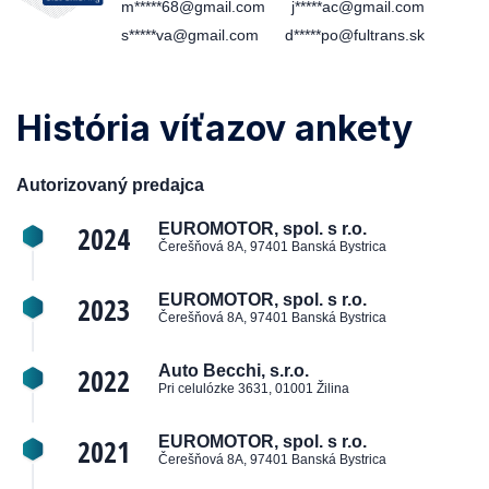
m*****68@gmail.com
j*****ac@gmail.com
s*****va@gmail.com
d*****po@fultrans.sk
História víťazov ankety
Autorizovaný predajca
2024
EUROMOTOR, spol. s r.o.
Čerešňová 8A, 97401 Banská Bystrica
2023
EUROMOTOR, spol. s r.o.
Čerešňová 8A, 97401 Banská Bystrica
2022
Auto Becchi, s.r.o.
Pri celulózke 3631, 01001 Žilina
2021
EUROMOTOR, spol. s r.o.
Čerešňová 8A, 97401 Banská Bystrica