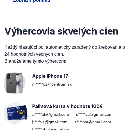
Zobraziť ponuku
Výhercovia skvelých cien
Každý hlasujúci bol automaticky zaradený do žrebovania o
24 hodnotných vecných cien.
Blahoželáme týmto výhercom:
Apple iPhone 17
m*****oz@centrum.sk
Palivová karta v hodnote 100€
a*****ak@gmail.com
s*****va@gmail.com
j*****va@gmail.com
z*****va@gmail.com
h*****abo@gmail.com