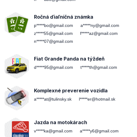
Ročná ďiaľničná známka
p*****bo@gmail.com
a*****ny@gmail.com
z*****55@gmail.com
f*****az@gmail.com
n*****07@gmail.com
Fiat Grande Panda na týždeň
d*****95@gmail.com
t*****th@gmail.com
Komplexné preverenie vozidla
a*****at@tulinsky.sk
l*****er@hotmail.sk
Jazda na motokárach
v*****ka@gmail.com
a*****y6@gmail.com