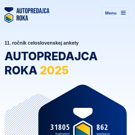
Menu
11. ročník celoslovenskej ankety
AUTOPREDAJCA
ROKA
2025
31805
862
hodnotení
predajcov