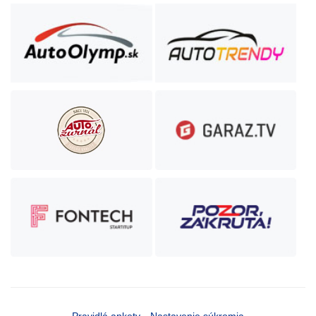
Pravidlá ankety
Nastavenie súkromia