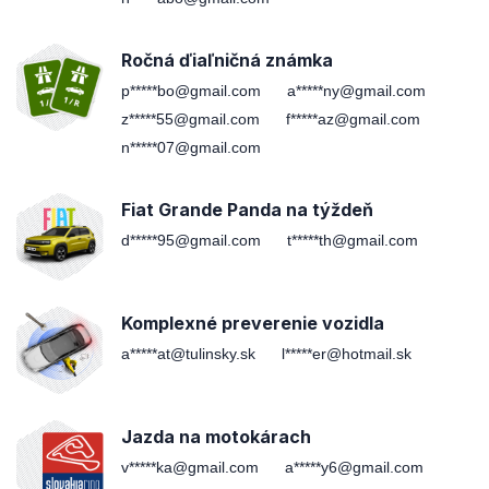
Ročná ďiaľničná známka
p*****bo@gmail.com
a*****ny@gmail.com
z*****55@gmail.com
f*****az@gmail.com
n*****07@gmail.com
Fiat Grande Panda na týždeň
d*****95@gmail.com
t*****th@gmail.com
Komplexné preverenie vozidla
a*****at@tulinsky.sk
l*****er@hotmail.sk
Jazda na motokárach
v*****ka@gmail.com
a*****y6@gmail.com