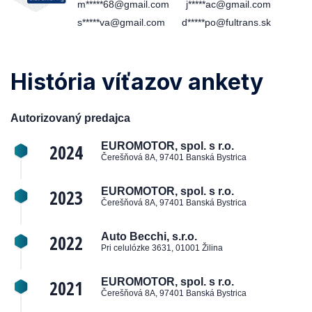
m*****68@gmail.com
j*****ac@gmail.com
s*****va@gmail.com
d*****po@fultrans.sk
História víťazov ankety
Autorizovaný predajca
2024
EUROMOTOR, spol. s r.o.
Čerešňová 8A, 97401 Banská Bystrica
2023
EUROMOTOR, spol. s r.o.
Čerešňová 8A, 97401 Banská Bystrica
2022
Auto Becchi, s.r.o.
Pri celulózke 3631, 01001 Žilina
2021
EUROMOTOR, spol. s r.o.
Čerešňová 8A, 97401 Banská Bystrica