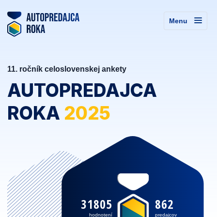
Menu
11. ročník celoslovenskej ankety
AUTOPREDAJCA
ROKA
2025
31805
862
hodnotení
predajcov