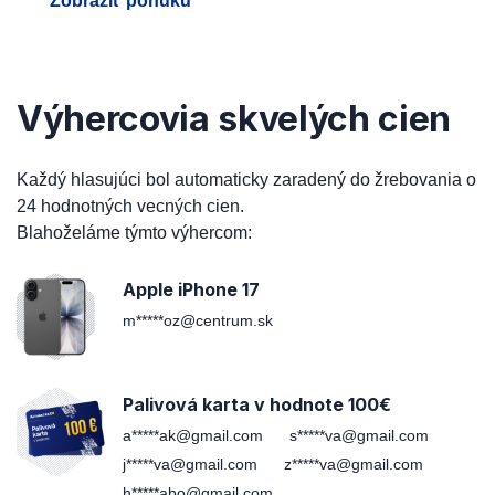
Zobraziť ponuku
Výhercovia skvelých cien
Každý hlasujúci bol automaticky zaradený do žrebovania o
24 hodnotných vecných cien.
Blahoželáme týmto výhercom:
Apple iPhone 17
m*****oz@centrum.sk
Palivová karta v hodnote 100€
a*****ak@gmail.com
s*****va@gmail.com
j*****va@gmail.com
z*****va@gmail.com
h*****abo@gmail.com