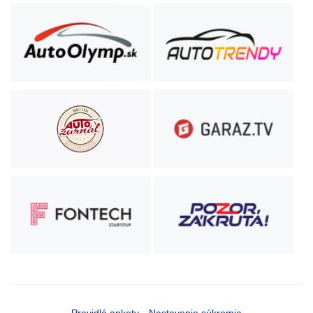
Pravidlá ankety
Nastavenie súkromia