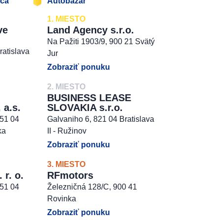
jca
Autobazár
1. MIESTO
ve
Land Agency s.r.o.
Na Pažiti 1903/9, 900 21 Svätý
ratislava
Jur
Zobraziť ponuku
2. MIESTO
BUSINESS LEASE
 a.s.
SLOVAKIA s.r.o.
851 04
Galvaniho 6, 821 04 Bratislava
ka
II - Ružinov
Zobraziť ponuku
3. MIESTO
r. o.
RFmotors
851 04
Železničná 128/C, 900 41
Rovinka
Zobraziť ponuku