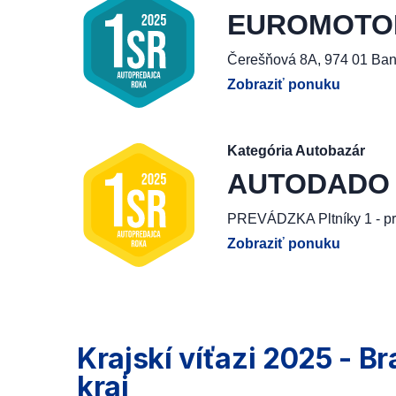
EUROMOTOR, 
Čerešňová 8A, 974 01 Ban
Zobraziť ponuku
Kategória Autobazár
AUTODADO G
PREVÁDZKA Pltníky 1 - pr
Zobraziť ponuku
Krajskí víťazi 2025 - Br
kraj