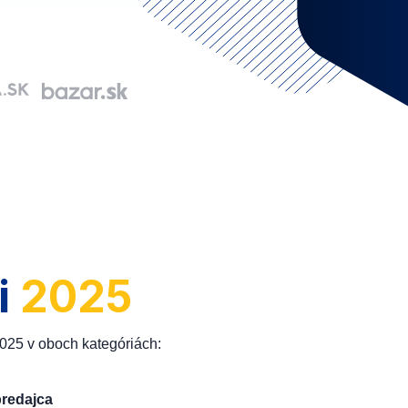
i
2025
2025 v oboch kategóriách:
predajca