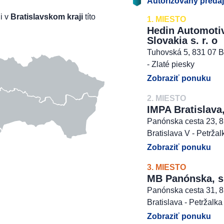
Autorizovaný preda
li v
Bratislavskom kraji
títo
1. MIESTO
Hedin Automoti
Slovakia s. r. o
Tuhovská 5, 831 07 B
- Zlaté piesky
Zobraziť ponuku
2. MIESTO
IMPA Bratislava,
Panónska cesta 23, 
Bratislava V - Petržal
Zobraziť ponuku
3. MIESTO
MB Panónska, s. 
Panónska cesta 31, 
Bratislava - Petržalka
Zobraziť ponuku