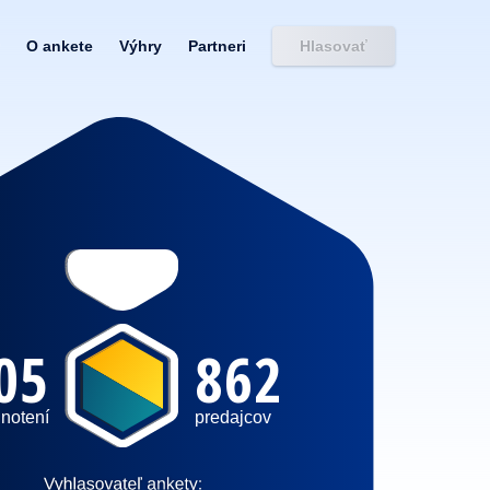
O ankete
Výhry
Partneri
Hlasovať
05
862
notení
predajcov