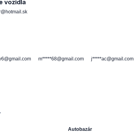
e vozidla
er@hotmail.sk
h
*y6@gmail.com
m*****68@gmail.com
j*****ac@gmail.com
y
Autobazár