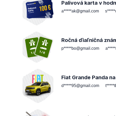
Palivová karta v hod
a*****ak@gmail.com
s****
Ročná ďiaľničná zná
p*****bo@gmail.com
a****
Fiat Grande Panda na
d*****95@gmail.com
t****