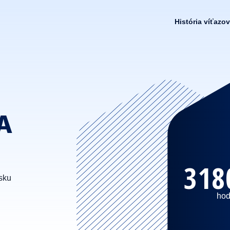
História víťazov
A
318
sku
hod