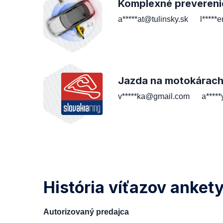
Komplexné prevereni
a*****at@tulinsky.sk
l*****
Jazda na motokárac
v*****ka@gmail.com
a****
História víťazov anket
Autorizovaný predajca