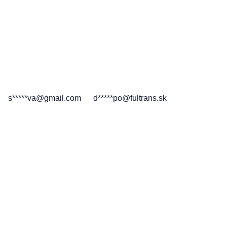
s*****va@gmail.com
d*****po@fultrans.sk