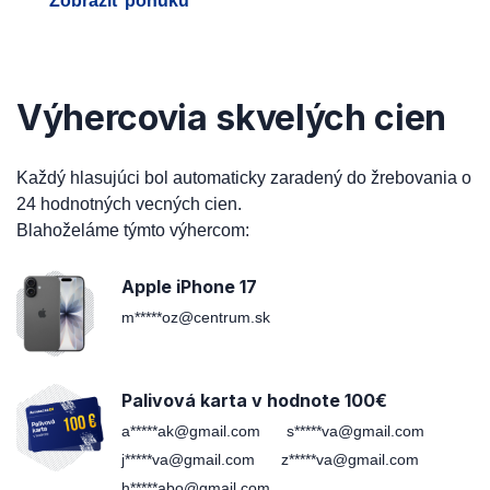
Zobraziť ponuku
Výhercovia skvelých cien
Každý hlasujúci bol automaticky zaradený do žrebovania o
24 hodnotných vecných cien.
Blahoželáme týmto výhercom:
Apple iPhone 17
m*****oz@centrum.sk
Palivová karta v hodnote 100€
a*****ak@gmail.com
s*****va@gmail.com
j*****va@gmail.com
z*****va@gmail.com
h*****abo@gmail.com