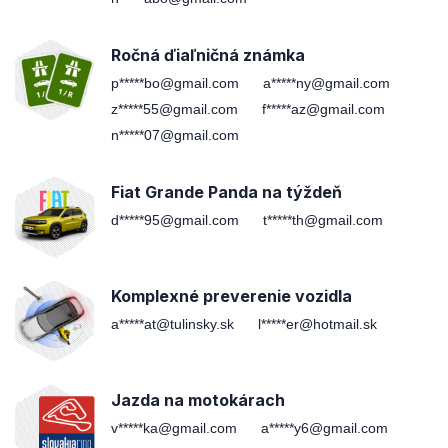
Ročná ďiaľničná známka
p*****bo@gmail.com
a*****ny@gmail.com
z*****55@gmail.com
f*****az@gmail.com
n*****07@gmail.com
Fiat Grande Panda na týždeň
d*****95@gmail.com
t*****th@gmail.com
Komplexné preverenie vozidla
a*****at@tulinsky.sk
l*****er@hotmail.sk
Jazda na motokárach
v*****ka@gmail.com
a*****y6@gmail.com