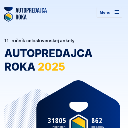
Menu
11. ročník celoslovenskej ankety
AUTOPREDAJCA
ROKA
2025
31805
862
hodnotení
predajcov