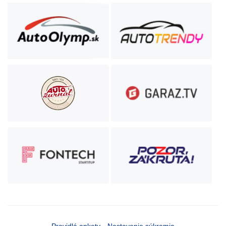
Pravidlá ankety
Nastavenie súkromia