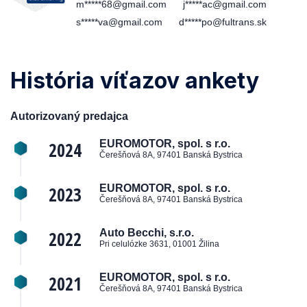
m*****68@gmail.com
j*****ac@gmail.com
s*****va@gmail.com
d*****po@fultrans.sk
História víťazov ankety
Autorizovaný predajca
2024
EUROMOTOR, spol. s r.o.
Čerešňová 8A, 97401 Banská Bystrica
2023
EUROMOTOR, spol. s r.o.
Čerešňová 8A, 97401 Banská Bystrica
2022
Auto Becchi, s.r.o.
Pri celulózke 3631, 01001 Žilina
2021
EUROMOTOR, spol. s r.o.
Čerešňová 8A, 97401 Banská Bystrica