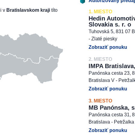
Autorizovaný preda
li v
Bratislavskom kraji
títo
1. MIESTO
Hedin Automoti
Slovakia s. r. o
Tuhovská 5, 831 07 B
- Zlaté piesky
Zobraziť ponuku
2. MIESTO
IMPA Bratislava,
Panónska cesta 23, 
Bratislava V - Petržal
Zobraziť ponuku
3. MIESTO
MB Panónska, s. 
Panónska cesta 31, 
Bratislava - Petržalka
Zobraziť ponuku