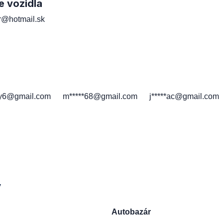
e vozidla
er@hotmail.sk
h
*y6@gmail.com
m*****68@gmail.com
j*****ac@gmail.com
y
Autobazár