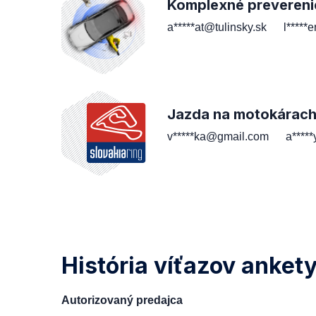
Komplexné prevereni
a*****at@tulinsky.sk
l*****
Jazda na motokárac
v*****ka@gmail.com
a****
História víťazov anket
Autorizovaný predajca