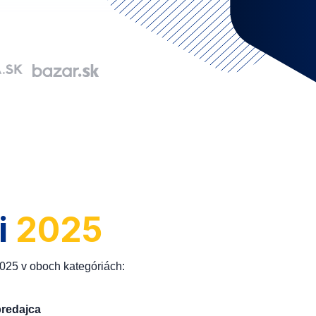
i
2025
2025 v oboch kategóriách:
predajca