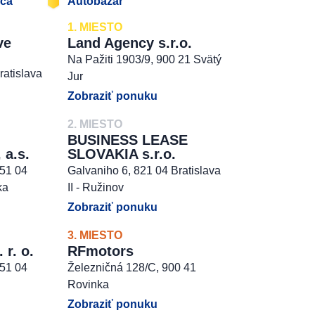
jca
Autobazár
1. MIESTO
ve
Land Agency s.r.o.
Na Pažiti 1903/9, 900 21 Svätý
ratislava
Jur
Zobraziť ponuku
2. MIESTO
BUSINESS LEASE
 a.s.
SLOVAKIA s.r.o.
851 04
Galvaniho 6, 821 04 Bratislava
ka
II - Ružinov
Zobraziť ponuku
3. MIESTO
r. o.
RFmotors
851 04
Železničná 128/C, 900 41
Rovinka
Zobraziť ponuku