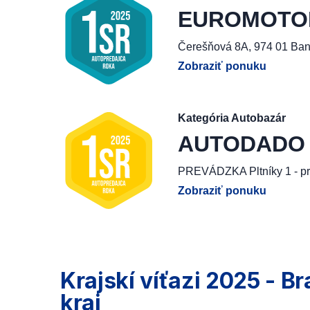
EUROMOTOR, 
Čerešňová 8A, 974 01 Ban
Zobraziť ponuku
Kategória Autobazár
AUTODADO G
PREVÁDZKA Pltníky 1 - pr
Zobraziť ponuku
Krajskí víťazi 2025 - Br
kraj