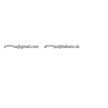
s*****va@gmail.com
d*****po@fultrans.sk