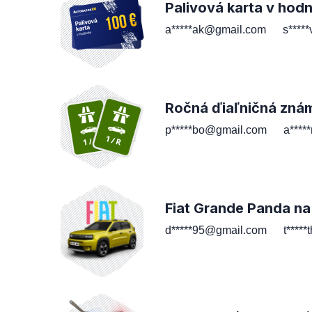
Palivová karta v hod
a*****ak@gmail.com
s****
Ročná ďiaľničná zná
p*****bo@gmail.com
a****
Fiat Grande Panda na
d*****95@gmail.com
t****