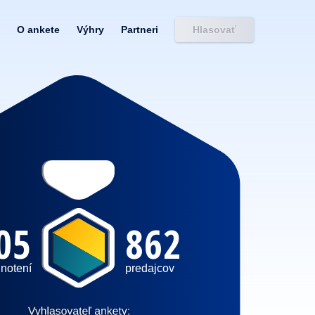
O ankete
Výhry
Partneri
Hlasovať
05
862
notení
predajcov