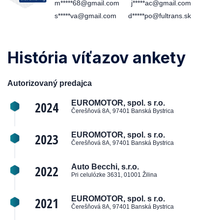
m*****68@gmail.com
j*****ac@gmail.com
s*****va@gmail.com
d*****po@fultrans.sk
História víťazov ankety
Autorizovaný predajca
2024
EUROMOTOR, spol. s r.o.
Čerešňová 8A, 97401 Banská Bystrica
2023
EUROMOTOR, spol. s r.o.
Čerešňová 8A, 97401 Banská Bystrica
2022
Auto Becchi, s.r.o.
Pri celulózke 3631, 01001 Žilina
2021
EUROMOTOR, spol. s r.o.
Čerešňová 8A, 97401 Banská Bystrica