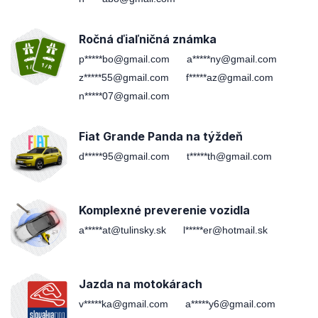
Ročná ďiaľničná známka
p*****bo@gmail.com
a*****ny@gmail.com
z*****55@gmail.com
f*****az@gmail.com
n*****07@gmail.com
Fiat Grande Panda na týždeň
d*****95@gmail.com
t*****th@gmail.com
Komplexné preverenie vozidla
a*****at@tulinsky.sk
l*****er@hotmail.sk
Jazda na motokárach
v*****ka@gmail.com
a*****y6@gmail.com