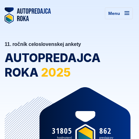
Menu
11. ročník celoslovenskej ankety
AUTOPREDAJCA
ROKA
2025
31805
862
hodnotení
predajcov