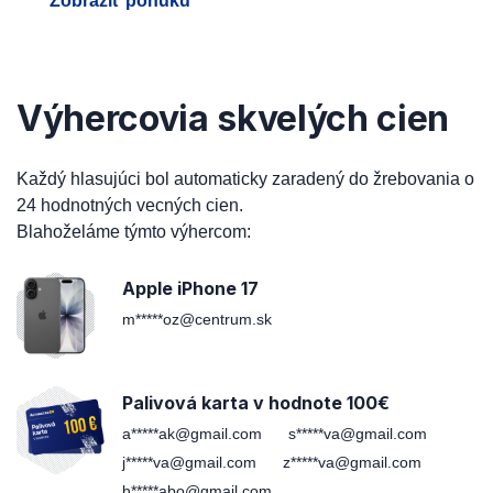
Zobraziť ponuku
Výhercovia skvelých cien
Každý hlasujúci bol automaticky zaradený do žrebovania o
24 hodnotných vecných cien.
Blahoželáme týmto výhercom:
Apple iPhone 17
m*****oz@centrum.sk
Palivová karta v hodnote 100€
a*****ak@gmail.com
s*****va@gmail.com
j*****va@gmail.com
z*****va@gmail.com
h*****abo@gmail.com