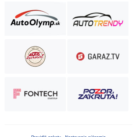
Pravidlá ankety
Nastavenie súkromia