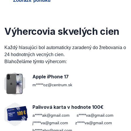
Zobraziť ponuku
Výhercovia skvelých cien
Každý hlasujúci bol automaticky zaradený do žrebovania o
24 hodnotných vecných cien.
Blahoželáme týmto výhercom:
Apple iPhone 17
m*****oz@centrum.sk
Palivová karta v hodnote 100€
a*****ak@gmail.com
s*****va@gmail.com
j*****va@gmail.com
z*****va@gmail.com
h*****abo@gmail.com