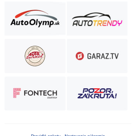
Pravidlá ankety
Nastavenie súkromia