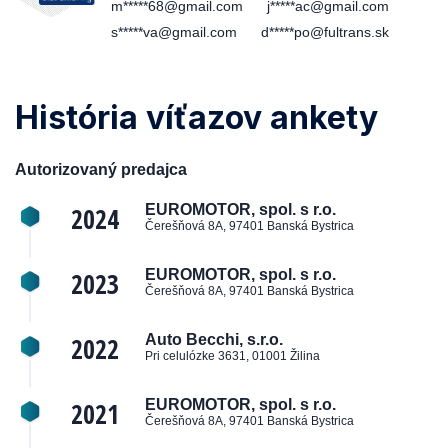
m*****68@gmail.com
j*****ac@gmail.com
s*****va@gmail.com
d*****po@fultrans.sk
História víťazov ankety
Autorizovaný predajca
2024
EUROMOTOR, spol. s r.o.
Čerešňová 8A, 97401 Banská Bystrica
2023
EUROMOTOR, spol. s r.o.
Čerešňová 8A, 97401 Banská Bystrica
2022
Auto Becchi, s.r.o.
Pri celulózke 3631, 01001 Žilina
2021
EUROMOTOR, spol. s r.o.
Čerešňová 8A, 97401 Banská Bystrica