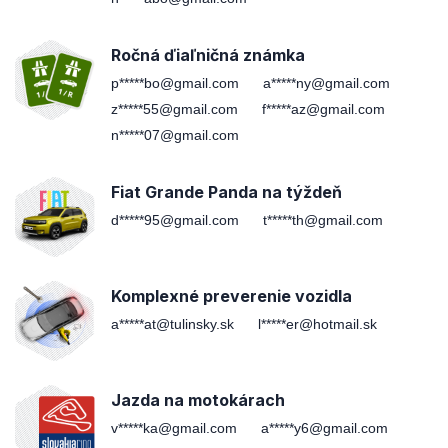
Ročná ďiaľničná známka
p*****bo@gmail.com
a*****ny@gmail.com
z*****55@gmail.com
f*****az@gmail.com
n*****07@gmail.com
Fiat Grande Panda na týždeň
d*****95@gmail.com
t*****th@gmail.com
Komplexné preverenie vozidla
a*****at@tulinsky.sk
l*****er@hotmail.sk
Jazda na motokárach
v*****ka@gmail.com
a*****y6@gmail.com