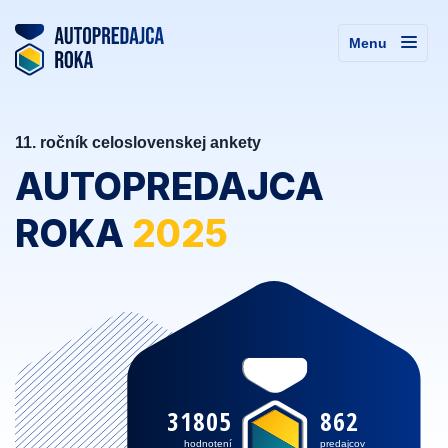
Menu
11. ročník celoslovenskej ankety
AUTOPREDAJCA
ROKA
2025
31805
862
hodnotení
predajcov