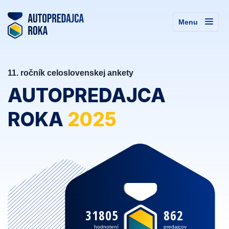
Menu
11. ročník celoslovenskej ankety
AUTOPREDAJCA
ROKA
2025
31805
862
hodnotení
predajcov