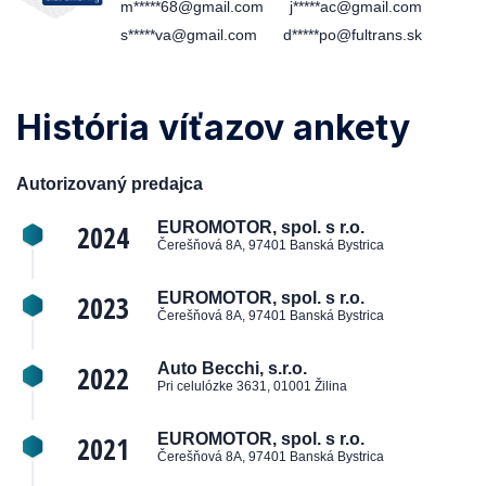
m*****68@gmail.com
j*****ac@gmail.com
s*****va@gmail.com
d*****po@fultrans.sk
História víťazov ankety
Autorizovaný predajca
2024
EUROMOTOR, spol. s r.o.
Čerešňová 8A, 97401 Banská Bystrica
2023
EUROMOTOR, spol. s r.o.
Čerešňová 8A, 97401 Banská Bystrica
2022
Auto Becchi, s.r.o.
Pri celulózke 3631, 01001 Žilina
2021
EUROMOTOR, spol. s r.o.
Čerešňová 8A, 97401 Banská Bystrica