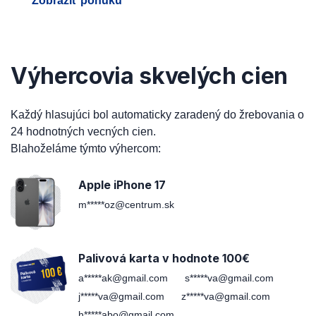
Zobraziť ponuku
Výhercovia skvelých cien
Každý hlasujúci bol automaticky zaradený do žrebovania o
24 hodnotných vecných cien.
Blahoželáme týmto výhercom:
Apple iPhone 17
m*****oz@centrum.sk
Palivová karta v hodnote 100€
a*****ak@gmail.com
s*****va@gmail.com
j*****va@gmail.com
z*****va@gmail.com
h*****abo@gmail.com