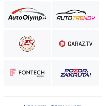
Pravidlá ankety
Nastavenie súkromia