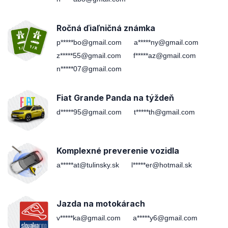
Ročná ďiaľničná známka
p*****bo@gmail.com
a*****ny@gmail.com
z*****55@gmail.com
f*****az@gmail.com
n*****07@gmail.com
Fiat Grande Panda na týždeň
d*****95@gmail.com
t*****th@gmail.com
Komplexné preverenie vozidla
a*****at@tulinsky.sk
l*****er@hotmail.sk
Jazda na motokárach
v*****ka@gmail.com
a*****y6@gmail.com