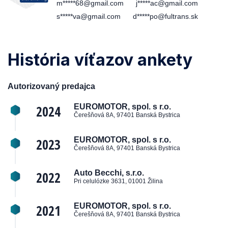
m*****68@gmail.com
j*****ac@gmail.com
s*****va@gmail.com
d*****po@fultrans.sk
História víťazov ankety
Autorizovaný predajca
2024
EUROMOTOR, spol. s r.o.
Čerešňová 8A, 97401 Banská Bystrica
2023
EUROMOTOR, spol. s r.o.
Čerešňová 8A, 97401 Banská Bystrica
2022
Auto Becchi, s.r.o.
Pri celulózke 3631, 01001 Žilina
2021
EUROMOTOR, spol. s r.o.
Čerešňová 8A, 97401 Banská Bystrica