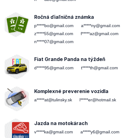
Ročná ďiaľničná známka
p*****bo@gmail.com
a*****ny@gmail.com
z*****55@gmail.com
f*****az@gmail.com
n*****07@gmail.com
Fiat Grande Panda na týždeň
d*****95@gmail.com
t*****th@gmail.com
Komplexné preverenie vozidla
a*****at@tulinsky.sk
l*****er@hotmail.sk
Jazda na motokárach
v*****ka@gmail.com
a*****y6@gmail.com