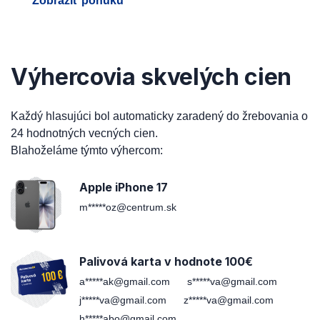
Zobraziť ponuku
Výhercovia skvelých cien
Každý hlasujúci bol automaticky zaradený do žrebovania o
24 hodnotných vecných cien.
Blahoželáme týmto výhercom:
Apple iPhone 17
m*****oz@centrum.sk
Palivová karta v hodnote 100€
a*****ak@gmail.com
s*****va@gmail.com
j*****va@gmail.com
z*****va@gmail.com
h*****abo@gmail.com