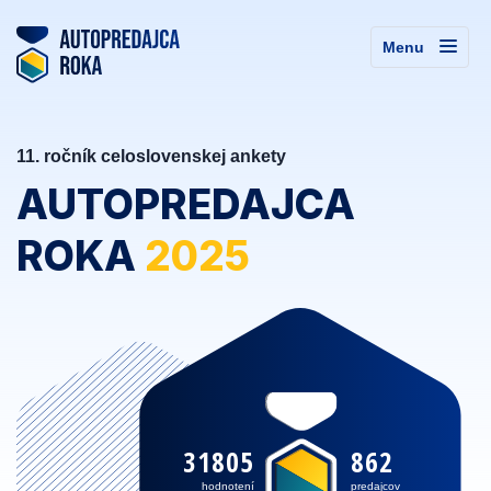
Menu
11. ročník celoslovenskej ankety
AUTOPREDAJCA
ROKA
2025
31805
862
hodnotení
predajcov