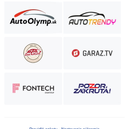
Pravidlá ankety
Nastavenie súkromia