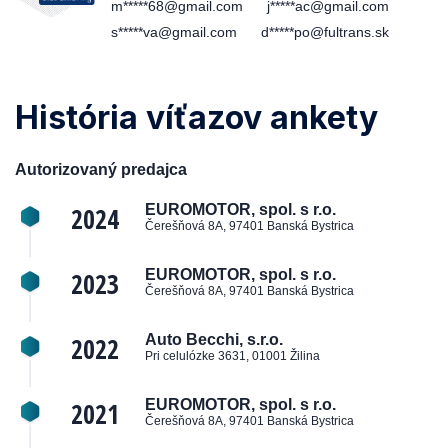
m*****68@gmail.com
j*****ac@gmail.com
s*****va@gmail.com
d*****po@fultrans.sk
História víťazov ankety
Autorizovaný predajca
2024
EUROMOTOR, spol. s r.o.
Čerešňová 8A, 97401 Banská Bystrica
2023
EUROMOTOR, spol. s r.o.
Čerešňová 8A, 97401 Banská Bystrica
2022
Auto Becchi, s.r.o.
Pri celulózke 3631, 01001 Žilina
2021
EUROMOTOR, spol. s r.o.
Čerešňová 8A, 97401 Banská Bystrica