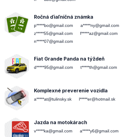
Ročná ďiaľničná známka
p*****bo@gmail.com
a*****ny@gmail.com
z*****55@gmail.com
f*****az@gmail.com
n*****07@gmail.com
Fiat Grande Panda na týždeň
d*****95@gmail.com
t*****th@gmail.com
Komplexné preverenie vozidla
a*****at@tulinsky.sk
l*****er@hotmail.sk
Jazda na motokárach
v*****ka@gmail.com
a*****y6@gmail.com