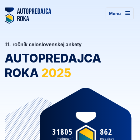
Menu
11. ročník celoslovenskej ankety
AUTOPREDAJCA
ROKA
2025
31805
862
hodnotení
predajcov