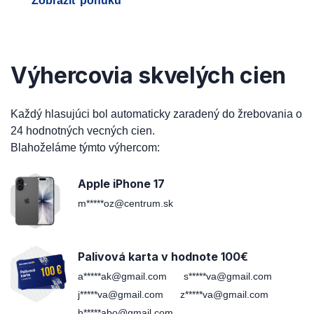
Zobraziť ponuku
Výhercovia skvelých cien
Každý hlasujúci bol automaticky zaradený do žrebovania o
24 hodnotných vecných cien.
Blahoželáme týmto výhercom:
Apple iPhone 17
m*****oz@centrum.sk
Palivová karta v hodnote 100€
a*****ak@gmail.com
s*****va@gmail.com
j*****va@gmail.com
z*****va@gmail.com
h*****abo@gmail.com