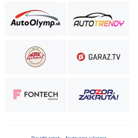
Pravidlá ankety
Nastavenie súkromia