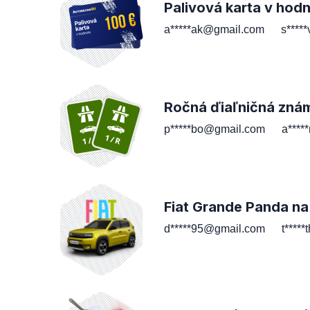
Palivová karta v hod
a*****ak@gmail.com
s****
Ročná ďiaľničná zná
p*****bo@gmail.com
a****
Fiat Grande Panda na
d*****95@gmail.com
t****