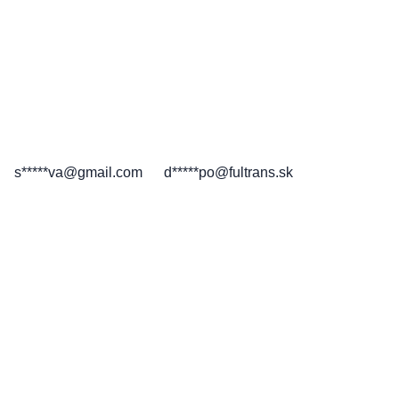
s*****va@gmail.com
d*****po@fultrans.sk