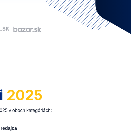
i
2025
2025 v oboch kategóriách:
predajca