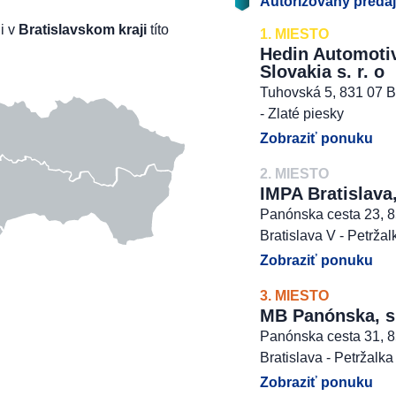
Autorizovaný preda
li v
Bratislavskom kraji
títo
1. MIESTO
Hedin Automoti
Slovakia s. r. o
Tuhovská 5, 831 07 B
- Zlaté piesky
Zobraziť ponuku
2. MIESTO
IMPA Bratislava,
Panónska cesta 23, 
Bratislava V - Petržal
Zobraziť ponuku
3. MIESTO
MB Panónska, s. 
Panónska cesta 31, 
Bratislava - Petržalka
Zobraziť ponuku