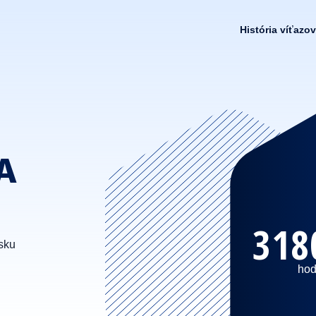
História víťazov
A
318
sku
hod