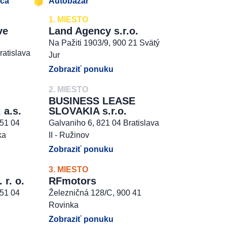
jca
Autobazár
1. MIESTO
ve
Land Agency s.r.o.
Na Pažiti 1903/9, 900 21 Svätý
ratislava
Jur
Zobraziť ponuku
2. MIESTO
BUSINESS LEASE
 a.s.
SLOVAKIA s.r.o.
851 04
Galvaniho 6, 821 04 Bratislava
ka
II - Ružinov
Zobraziť ponuku
3. MIESTO
r. o.
RFmotors
851 04
Železničná 128/C, 900 41
Rovinka
Zobraziť ponuku