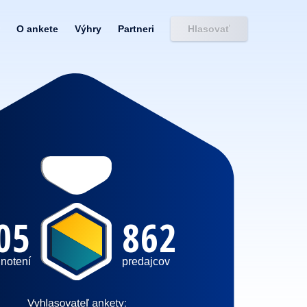
O ankete
Výhry
Partneri
Hlasovať
05
862
notení
predajcov