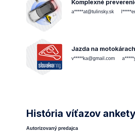
Komplexné prevereni
a*****at@tulinsky.sk
l*****
Jazda na motokárac
v*****ka@gmail.com
a****
História víťazov anket
Autorizovaný predajca