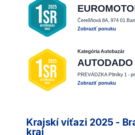
EUROMOTOR, 
Čerešňová 8A, 974 01 Ban
Zobraziť ponuku
Kategória Autobazár
AUTODADO G
PREVÁDZKA Pltníky 1 - pr
Zobraziť ponuku
Krajskí víťazi 2025 - Br
kraj