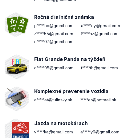
Ročná ďiaľničná známka
p*****bo@gmail.com
a*****ny@gmail.com
z*****55@gmail.com
f*****az@gmail.com
n*****07@gmail.com
Fiat Grande Panda na týždeň
d*****95@gmail.com
t*****th@gmail.com
Komplexné preverenie vozidla
a*****at@tulinsky.sk
l*****er@hotmail.sk
Jazda na motokárach
v*****ka@gmail.com
a*****y6@gmail.com