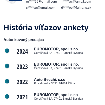
m*****68@gmail.com
j*****ac@gmail.com
s*****va@gmail.com
d*****po@fultrans.sk
História víťazov ankety
Autorizovaný predajca
2024
EUROMOTOR, spol. s r.o.
Čerešňová 8A, 97401 Banská Bystrica
2023
EUROMOTOR, spol. s r.o.
Čerešňová 8A, 97401 Banská Bystrica
2022
Auto Becchi, s.r.o.
Pri celulózke 3631, 01001 Žilina
2021
EUROMOTOR, spol. s r.o.
Čerešňová 8A, 97401 Banská Bystrica