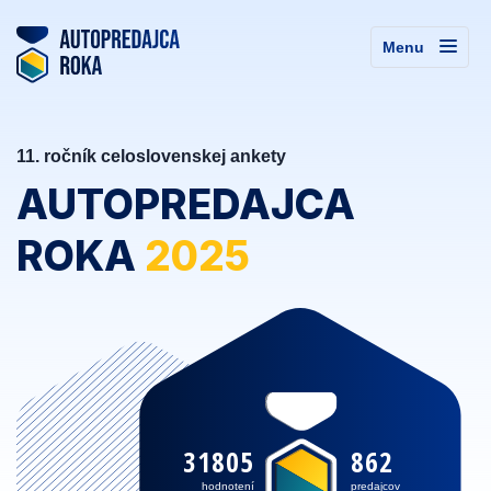
Menu
11. ročník celoslovenskej ankety
AUTOPREDAJCA
ROKA
2025
31805
862
hodnotení
predajcov