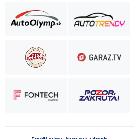
Pravidlá ankety
Nastavenie súkromia