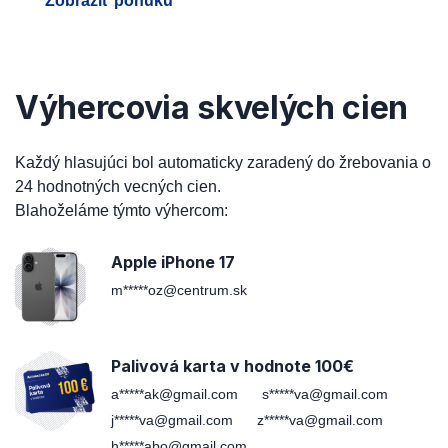
Zobraziť ponuku
Výhercovia skvelých cien
Každý hlasujúci bol automaticky zaradený do žrebovania o
24 hodnotných vecných cien.
Blahoželáme týmto výhercom:
Apple iPhone 17
m*****oz@centrum.sk
Palivová karta v hodnote 100€
a*****ak@gmail.com
s*****va@gmail.com
j*****va@gmail.com
z*****va@gmail.com
h*****abo@gmail.com