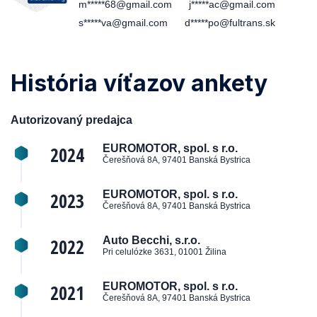
m*****68@gmail.com
j*****ac@gmail.com
s*****va@gmail.com
d*****po@fultrans.sk
História víťazov ankety
Autorizovaný predajca
2024
EUROMOTOR, spol. s r.o.
Čerešňová 8A, 97401 Banská Bystrica
2023
EUROMOTOR, spol. s r.o.
Čerešňová 8A, 97401 Banská Bystrica
2022
Auto Becchi, s.r.o.
Pri celulózke 3631, 01001 Žilina
2021
EUROMOTOR, spol. s r.o.
Čerešňová 8A, 97401 Banská Bystrica