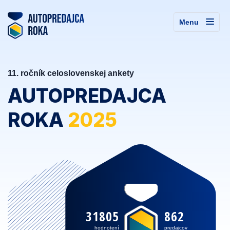
Menu
11. ročník celoslovenskej ankety
AUTOPREDAJCA
ROKA
2025
31805
862
hodnotení
predajcov