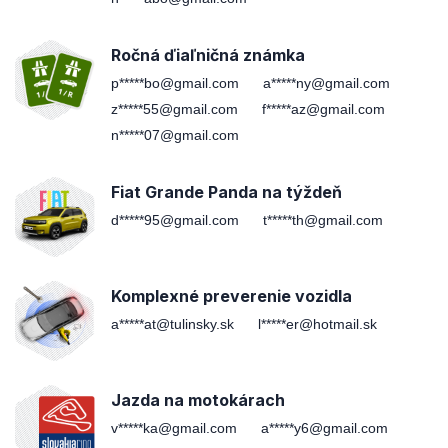
Ročná ďiaľničná známka
p*****bo@gmail.com
a*****ny@gmail.com
z*****55@gmail.com
f*****az@gmail.com
n*****07@gmail.com
Fiat Grande Panda na týždeň
d*****95@gmail.com
t*****th@gmail.com
Komplexné preverenie vozidla
a*****at@tulinsky.sk
l*****er@hotmail.sk
Jazda na motokárach
v*****ka@gmail.com
a*****y6@gmail.com