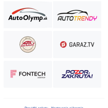
Pravidlá ankety
Nastavenie súkromia