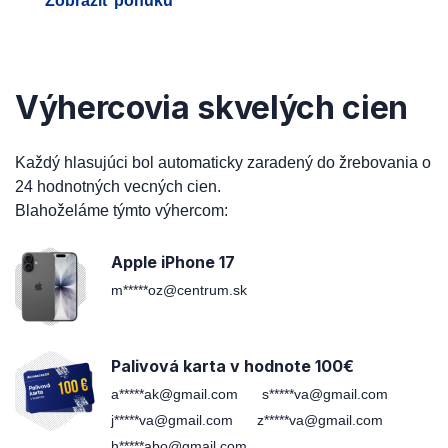
Zobraziť ponuku
Výhercovia skvelých cien
Každý hlasujúci bol automaticky zaradený do žrebovania o
24 hodnotných vecných cien.
Blahoželáme týmto výhercom:
Apple iPhone 17
m*****oz@centrum.sk
Palivová karta v hodnote 100€
a*****ak@gmail.com
s*****va@gmail.com
j*****va@gmail.com
z*****va@gmail.com
h*****abo@gmail.com