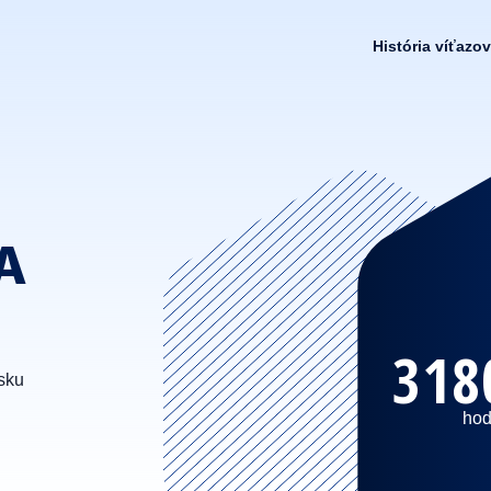
História víťazov
A
318
sku
hod