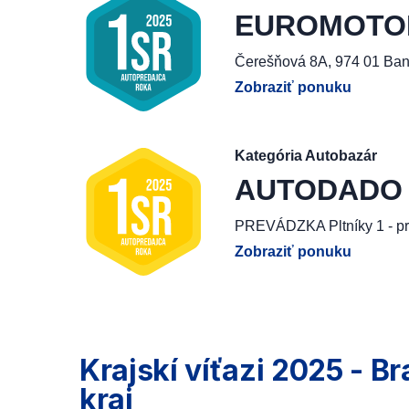
EUROMOTOR, 
Čerešňová 8A, 974 01 Ban
Zobraziť ponuku
Kategória Autobazár
AUTODADO G
PREVÁDZKA Pltníky 1 - pr
Zobraziť ponuku
Krajskí víťazi 2025 - Br
kraj