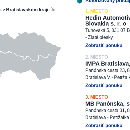
Autorizovaný preda
li v
Bratislavskom kraji
títo
1. MIESTO
Hedin Automoti
Slovakia s. r. o
Tuhovská 5, 831 07 B
- Zlaté piesky
Zobraziť ponuku
2. MIESTO
IMPA Bratislava,
Panónska cesta 23, 
Bratislava V - Petržal
Zobraziť ponuku
3. MIESTO
MB Panónska, s. 
Panónska cesta 31, 
Bratislava - Petržalka
Zobraziť ponuku