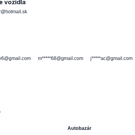
e vozidla
er@hotmail.sk
h
*y6@gmail.com
m*****68@gmail.com
j*****ac@gmail.com
y
Autobazár