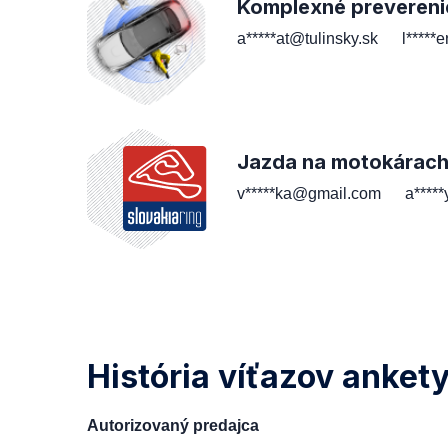
Komplexné prevereni
a*****at@tulinsky.sk
l*****
Jazda na motokárac
v*****ka@gmail.com
a****
História víťazov anket
Autorizovaný predajca