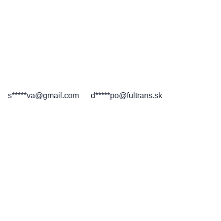
s*****va@gmail.com
d*****po@fultrans.sk