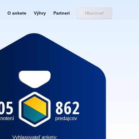
O ankete
Výhry
Partneri
Hlasovať
05
862
notení
predajcov