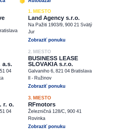
jca
Autobazár
1. MIESTO
ve
Land Agency s.r.o.
Na Pažiti 1903/9, 900 21 Svätý
ratislava
Jur
Zobraziť ponuku
2. MIESTO
BUSINESS LEASE
 a.s.
SLOVAKIA s.r.o.
851 04
Galvaniho 6, 821 04 Bratislava
ka
II - Ružinov
Zobraziť ponuku
3. MIESTO
r. o.
RFmotors
851 04
Železničná 128/C, 900 41
Rovinka
Zobraziť ponuku