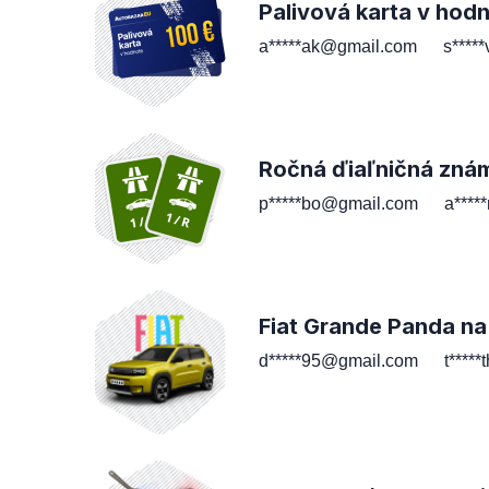
Palivová karta v hod
a*****ak@gmail.com
s****
Ročná ďiaľničná zná
p*****bo@gmail.com
a****
Fiat Grande Panda na
d*****95@gmail.com
t****