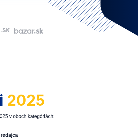
i
2025
2025 v oboch kategóriách:
predajca