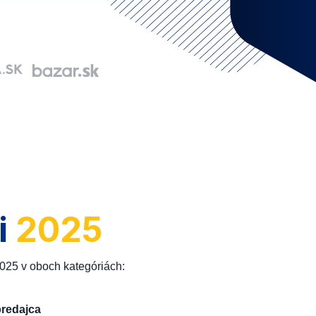
i
2025
2025 v oboch kategóriách:
predajca