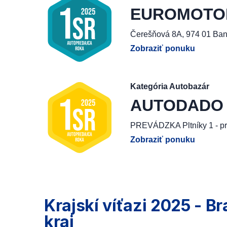
EUROMOTOR, 
Čerešňová 8A, 974 01 Ban
Zobraziť ponuku
Kategória Autobazár
AUTODADO G
PREVÁDZKA Pltníky 1 - pr
Zobraziť ponuku
Krajskí víťazi 2025 - Br
kraj