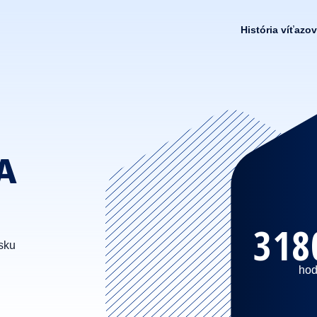
História víťazov
A
318
sku
hod