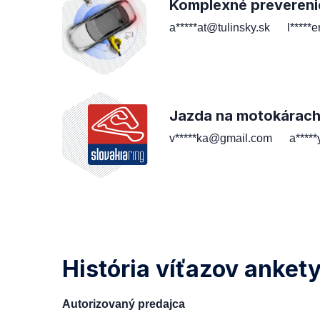
Komplexné prevereni
a*****at@tulinsky.sk
l*****
Jazda na motokárac
v*****ka@gmail.com
a****
História víťazov anket
Autorizovaný predajca