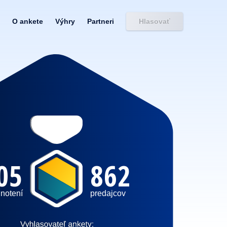
O ankete
Výhry
Partneri
Hlasovať
05
862
notení
predajcov