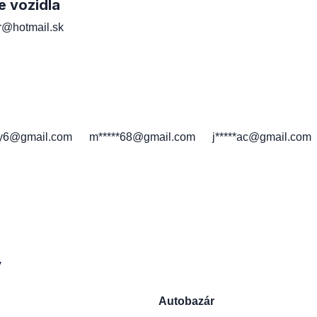
e vozidla
er@hotmail.sk
h
*y6@gmail.com
m*****68@gmail.com
j*****ac@gmail.com
y
Autobazár