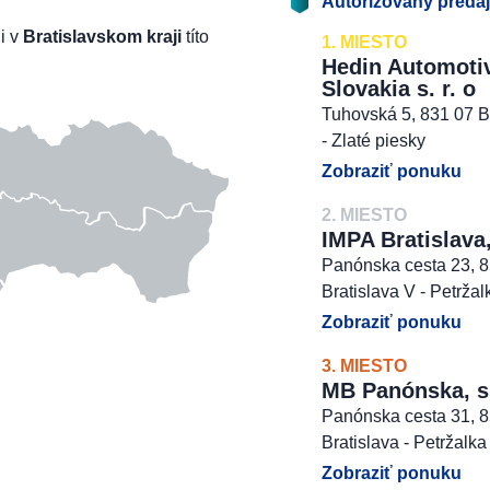
Autorizovaný preda
li v
Bratislavskom kraji
títo
1. MIESTO
Hedin Automoti
Slovakia s. r. o
Tuhovská 5, 831 07 B
- Zlaté piesky
Zobraziť ponuku
2. MIESTO
IMPA Bratislava,
Panónska cesta 23, 
Bratislava V - Petržal
Zobraziť ponuku
3. MIESTO
MB Panónska, s. 
Panónska cesta 31, 
Bratislava - Petržalka
Zobraziť ponuku