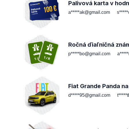
Palivová karta v hod
a*****ak@gmail.com
s****
Ročná ďiaľničná zná
p*****bo@gmail.com
a****
Fiat Grande Panda na
d*****95@gmail.com
t****