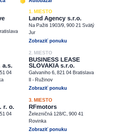
jca
Autobazár
1. MIESTO
ve
Land Agency s.r.o.
Na Pažiti 1903/9, 900 21 Svätý
ratislava
Jur
Zobraziť ponuku
2. MIESTO
BUSINESS LEASE
 a.s.
SLOVAKIA s.r.o.
851 04
Galvaniho 6, 821 04 Bratislava
ka
II - Ružinov
Zobraziť ponuku
3. MIESTO
r. o.
RFmotors
851 04
Železničná 128/C, 900 41
Rovinka
Zobraziť ponuku