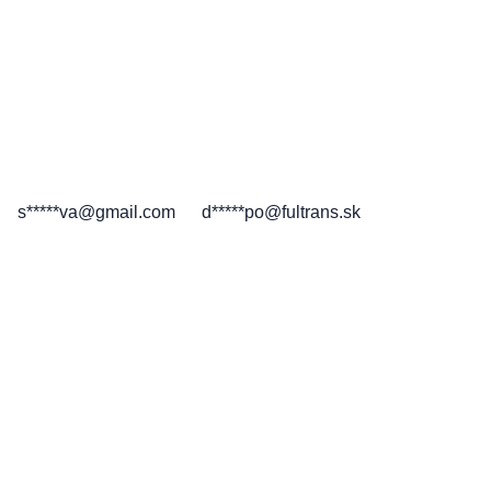
s*****va@gmail.com
d*****po@fultrans.sk