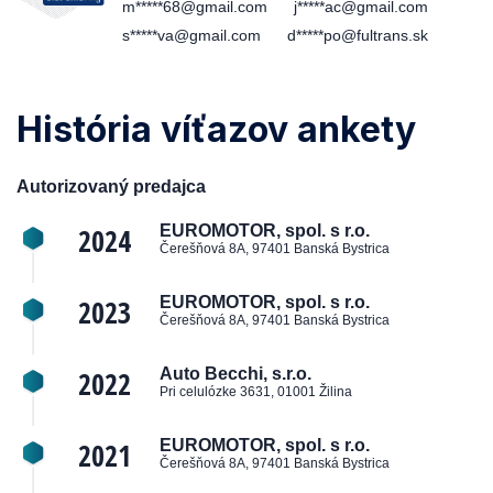
m*****68@gmail.com
j*****ac@gmail.com
s*****va@gmail.com
d*****po@fultrans.sk
História víťazov ankety
Autorizovaný predajca
2024
EUROMOTOR, spol. s r.o.
Čerešňová 8A, 97401 Banská Bystrica
2023
EUROMOTOR, spol. s r.o.
Čerešňová 8A, 97401 Banská Bystrica
2022
Auto Becchi, s.r.o.
Pri celulózke 3631, 01001 Žilina
2021
EUROMOTOR, spol. s r.o.
Čerešňová 8A, 97401 Banská Bystrica