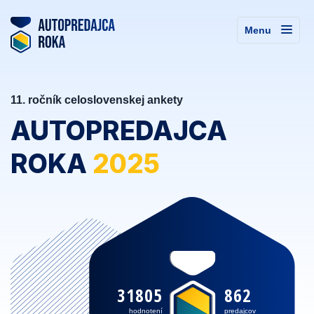
Menu
11. ročník celoslovenskej ankety
AUTOPREDAJCA
ROKA
2025
31805
862
hodnotení
predajcov