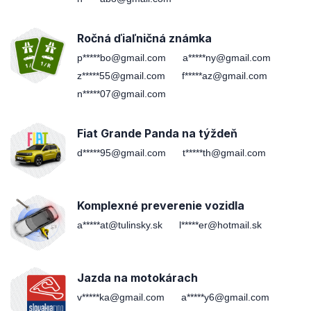
Ročná ďiaľničná známka
p*****bo@gmail.com
a*****ny@gmail.com
z*****55@gmail.com
f*****az@gmail.com
n*****07@gmail.com
Fiat Grande Panda na týždeň
d*****95@gmail.com
t*****th@gmail.com
Komplexné preverenie vozidla
a*****at@tulinsky.sk
l*****er@hotmail.sk
Jazda na motokárach
v*****ka@gmail.com
a*****y6@gmail.com