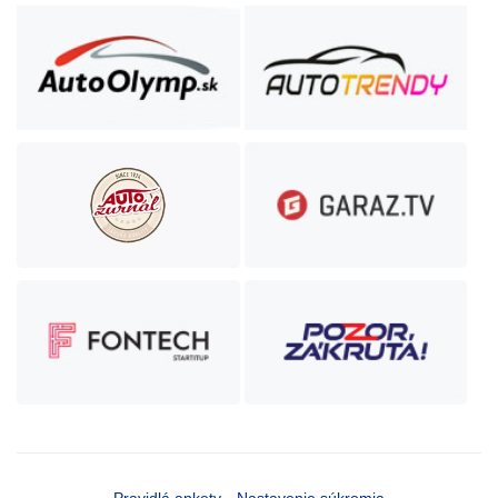
Pravidlá ankety
Nastavenie súkromia