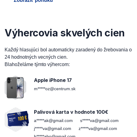
Zobraziť ponuku
Výhercovia skvelých cien
Každý hlasujúci bol automaticky zaradený do žrebovania o
24 hodnotných vecných cien.
Blahoželáme týmto výhercom:
Apple iPhone 17
m*****oz@centrum.sk
Palivová karta v hodnote 100€
a*****ak@gmail.com
s*****va@gmail.com
j*****va@gmail.com
z*****va@gmail.com
h*****abo@gmail.com