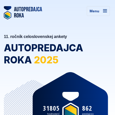
Menu
11. ročník celoslovenskej ankety
AUTOPREDAJCA
ROKA
2025
31805
862
hodnotení
predajcov