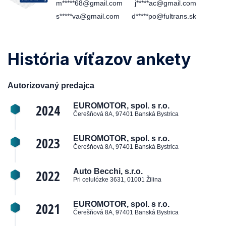
m*****68@gmail.com
j*****ac@gmail.com
s*****va@gmail.com
d*****po@fultrans.sk
História víťazov ankety
Autorizovaný predajca
2024
EUROMOTOR, spol. s r.o.
Čerešňová 8A, 97401 Banská Bystrica
2023
EUROMOTOR, spol. s r.o.
Čerešňová 8A, 97401 Banská Bystrica
2022
Auto Becchi, s.r.o.
Pri celulózke 3631, 01001 Žilina
2021
EUROMOTOR, spol. s r.o.
Čerešňová 8A, 97401 Banská Bystrica