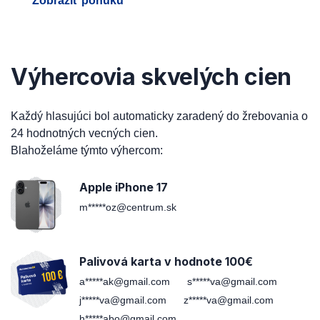
Zobraziť ponuku
Výhercovia skvelých cien
Každý hlasujúci bol automaticky zaradený do žrebovania o
24 hodnotných vecných cien.
Blahoželáme týmto výhercom:
Apple iPhone 17
m*****oz@centrum.sk
Palivová karta v hodnote 100€
a*****ak@gmail.com
s*****va@gmail.com
j*****va@gmail.com
z*****va@gmail.com
h*****abo@gmail.com