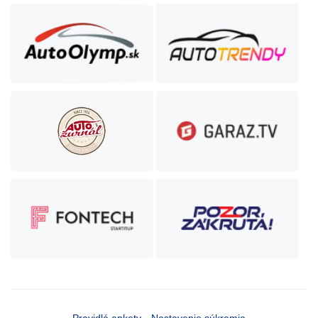
Pravidlá ankety
Nastavenie súkromia