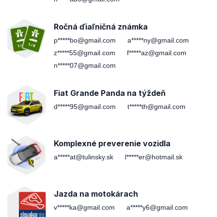
Ročná ďiaľničná známka
p*****bo@gmail.com
a*****ny@gmail.com
z*****55@gmail.com
f*****az@gmail.com
n*****07@gmail.com
Fiat Grande Panda na týždeň
d*****95@gmail.com
t*****th@gmail.com
Komplexné preverenie vozidla
a*****at@tulinsky.sk
l*****er@hotmail.sk
Jazda na motokárach
v*****ka@gmail.com
a*****y6@gmail.com