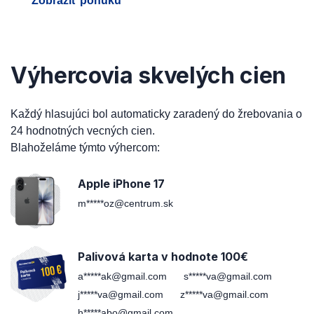
Zobraziť ponuku
Výhercovia skvelých cien
Každý hlasujúci bol automaticky zaradený do žrebovania o
24 hodnotných vecných cien.
Blahoželáme týmto výhercom:
Apple iPhone 17
m*****oz@centrum.sk
Palivová karta v hodnote 100€
a*****ak@gmail.com
s*****va@gmail.com
j*****va@gmail.com
z*****va@gmail.com
h*****abo@gmail.com