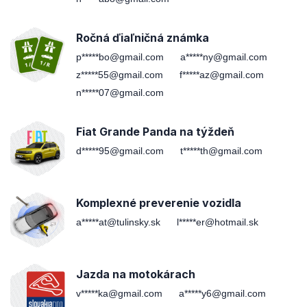
Ročná ďiaľničná známka
p*****bo@gmail.com
a*****ny@gmail.com
z*****55@gmail.com
f*****az@gmail.com
n*****07@gmail.com
Fiat Grande Panda na týždeň
d*****95@gmail.com
t*****th@gmail.com
Komplexné preverenie vozidla
a*****at@tulinsky.sk
l*****er@hotmail.sk
Jazda na motokárach
v*****ka@gmail.com
a*****y6@gmail.com