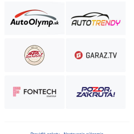
Pravidlá ankety
Nastavenie súkromia