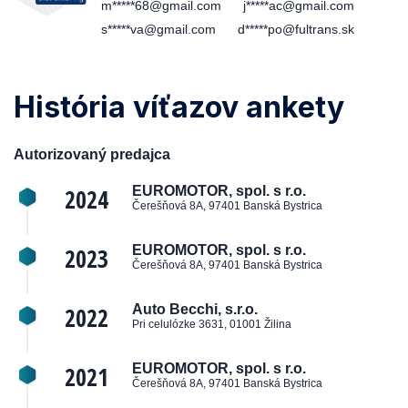
m*****68@gmail.com
j*****ac@gmail.com
s*****va@gmail.com
d*****po@fultrans.sk
História víťazov ankety
Autorizovaný predajca
2024
EUROMOTOR, spol. s r.o.
Čerešňová 8A, 97401 Banská Bystrica
2023
EUROMOTOR, spol. s r.o.
Čerešňová 8A, 97401 Banská Bystrica
2022
Auto Becchi, s.r.o.
Pri celulózke 3631, 01001 Žilina
2021
EUROMOTOR, spol. s r.o.
Čerešňová 8A, 97401 Banská Bystrica