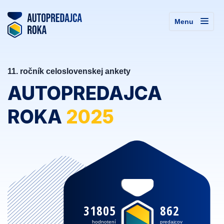
Menu
11. ročník celoslovenskej ankety
AUTOPREDAJCA
ROKA
2025
31805
862
hodnotení
predajcov