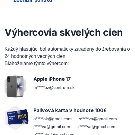
Zobraziť ponuku
Výhercovia skvelých cien
Každý hlasujúci bol automaticky zaradený do žrebovania o
24 hodnotných vecných cien.
Blahoželáme týmto výhercom:
Apple iPhone 17
m*****oz@centrum.sk
Palivová karta v hodnote 100€
a*****ak@gmail.com
s*****va@gmail.com
j*****va@gmail.com
z*****va@gmail.com
h*****abo@gmail.com