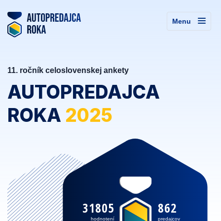
Menu
11. ročník celoslovenskej ankety
AUTOPREDAJCA
ROKA
2025
31805
862
hodnotení
predajcov