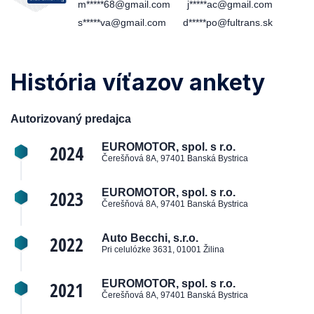
m*****68@gmail.com
j*****ac@gmail.com
s*****va@gmail.com
d*****po@fultrans.sk
História víťazov ankety
Autorizovaný predajca
2024
EUROMOTOR, spol. s r.o.
Čerešňová 8A, 97401 Banská Bystrica
2023
EUROMOTOR, spol. s r.o.
Čerešňová 8A, 97401 Banská Bystrica
2022
Auto Becchi, s.r.o.
Pri celulózke 3631, 01001 Žilina
2021
EUROMOTOR, spol. s r.o.
Čerešňová 8A, 97401 Banská Bystrica