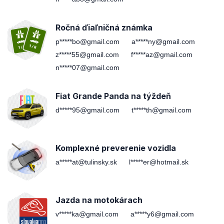
Ročná ďiaľničná známka
p*****bo@gmail.com
a*****ny@gmail.com
z*****55@gmail.com
f*****az@gmail.com
n*****07@gmail.com
Fiat Grande Panda na týždeň
d*****95@gmail.com
t*****th@gmail.com
Komplexné preverenie vozidla
a*****at@tulinsky.sk
l*****er@hotmail.sk
Jazda na motokárach
v*****ka@gmail.com
a*****y6@gmail.com