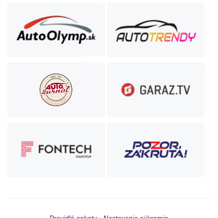
Pravidlá ankety
Nastavenie súkromia