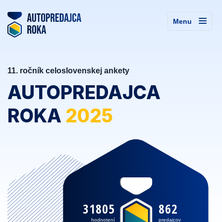
Menu
11. ročník celoslovenskej ankety
AUTOPREDAJCA
ROKA
2025
31805
862
hodnotení
predajcov