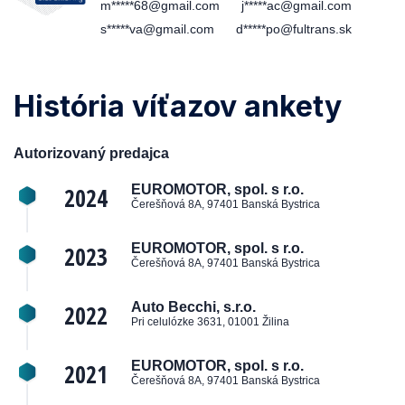
m*****68@gmail.com
j*****ac@gmail.com
s*****va@gmail.com
d*****po@fultrans.sk
História víťazov ankety
Autorizovaný predajca
2024
EUROMOTOR, spol. s r.o.
Čerešňová 8A, 97401 Banská Bystrica
2023
EUROMOTOR, spol. s r.o.
Čerešňová 8A, 97401 Banská Bystrica
2022
Auto Becchi, s.r.o.
Pri celulózke 3631, 01001 Žilina
2021
EUROMOTOR, spol. s r.o.
Čerešňová 8A, 97401 Banská Bystrica