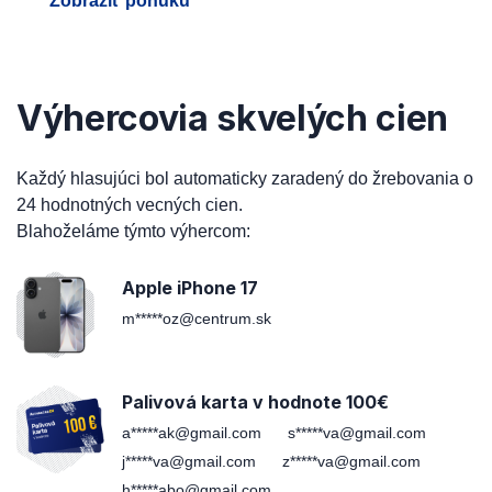
Zobraziť ponuku
Výhercovia skvelých cien
Každý hlasujúci bol automaticky zaradený do žrebovania o
24 hodnotných vecných cien.
Blahoželáme týmto výhercom:
Apple iPhone 17
m*****oz@centrum.sk
Palivová karta v hodnote 100€
a*****ak@gmail.com
s*****va@gmail.com
j*****va@gmail.com
z*****va@gmail.com
h*****abo@gmail.com