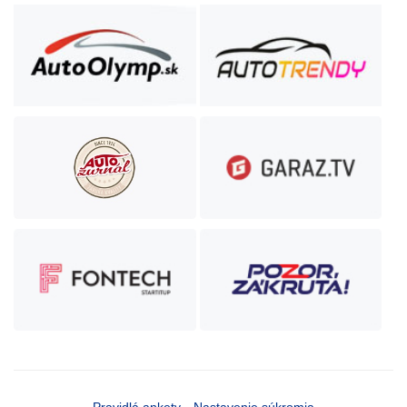
Pravidlá ankety
Nastavenie súkromia