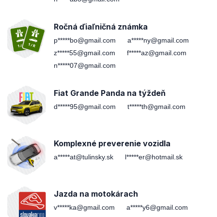
Ročná ďiaľničná známka
p*****bo@gmail.com
a*****ny@gmail.com
z*****55@gmail.com
f*****az@gmail.com
n*****07@gmail.com
Fiat Grande Panda na týždeň
d*****95@gmail.com
t*****th@gmail.com
Komplexné preverenie vozidla
a*****at@tulinsky.sk
l*****er@hotmail.sk
Jazda na motokárach
v*****ka@gmail.com
a*****y6@gmail.com