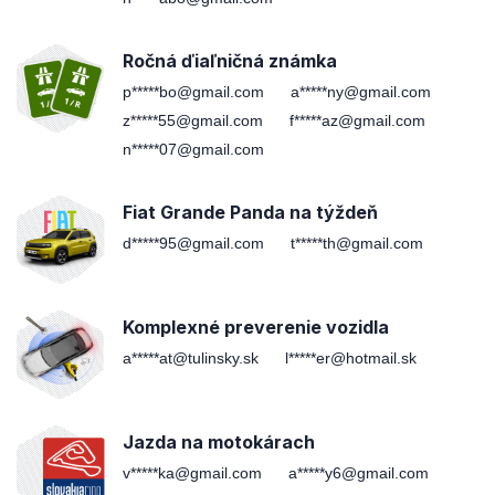
Ročná ďiaľničná známka
p*****bo@gmail.com
a*****ny@gmail.com
z*****55@gmail.com
f*****az@gmail.com
n*****07@gmail.com
Fiat Grande Panda na týždeň
d*****95@gmail.com
t*****th@gmail.com
Komplexné preverenie vozidla
a*****at@tulinsky.sk
l*****er@hotmail.sk
Jazda na motokárach
v*****ka@gmail.com
a*****y6@gmail.com