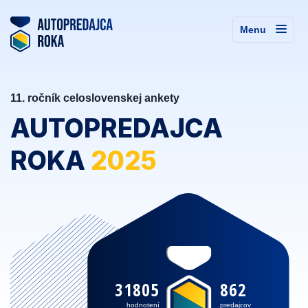
Menu
11. ročník celoslovenskej ankety
AUTOPREDAJCA
ROKA
2025
31805
862
hodnotení
predajcov