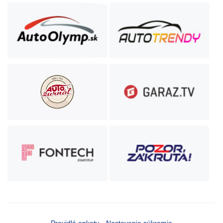
Pravidlá ankety
Nastavenie súkromia