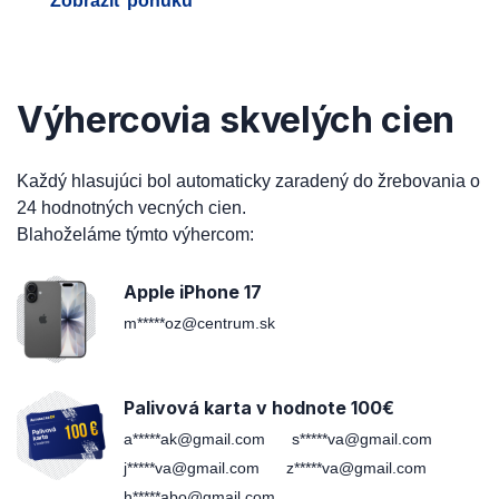
Zobraziť ponuku
Výhercovia skvelých cien
Každý hlasujúci bol automaticky zaradený do žrebovania o
24 hodnotných vecných cien.
Blahoželáme týmto výhercom:
Apple iPhone 17
m*****oz@centrum.sk
Palivová karta v hodnote 100€
a*****ak@gmail.com
s*****va@gmail.com
j*****va@gmail.com
z*****va@gmail.com
h*****abo@gmail.com