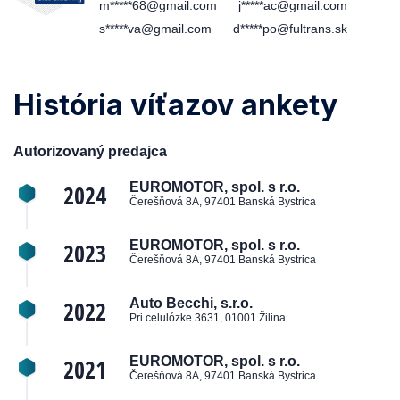
m*****68@gmail.com
j*****ac@gmail.com
s*****va@gmail.com
d*****po@fultrans.sk
História víťazov ankety
Autorizovaný predajca
2024
EUROMOTOR, spol. s r.o.
Čerešňová 8A, 97401 Banská Bystrica
2023
EUROMOTOR, spol. s r.o.
Čerešňová 8A, 97401 Banská Bystrica
2022
Auto Becchi, s.r.o.
Pri celulózke 3631, 01001 Žilina
2021
EUROMOTOR, spol. s r.o.
Čerešňová 8A, 97401 Banská Bystrica