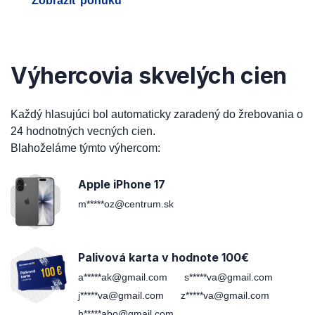
Zobraziť ponuku
Výhercovia skvelých cien
Každý hlasujúci bol automaticky zaradený do žrebovania o
24 hodnotných vecných cien.
Blahoželáme týmto výhercom:
Apple iPhone 17
m*****oz@centrum.sk
Palivová karta v hodnote 100€
a*****ak@gmail.com
s*****va@gmail.com
j*****va@gmail.com
z*****va@gmail.com
h*****abo@gmail.com