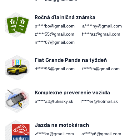
Ročná ďiaľničná známka
p*****bo@gmail.com
a*****ny@gmail.com
z*****55@gmail.com
f*****az@gmail.com
n*****07@gmail.com
Fiat Grande Panda na týždeň
d*****95@gmail.com
t*****th@gmail.com
Komplexné preverenie vozidla
a*****at@tulinsky.sk
l*****er@hotmail.sk
Jazda na motokárach
v*****ka@gmail.com
a*****y6@gmail.com