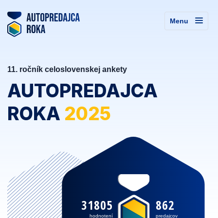
Menu
11. ročník celoslovenskej ankety
AUTOPREDAJCA
ROKA
2025
31805
862
hodnotení
predajcov