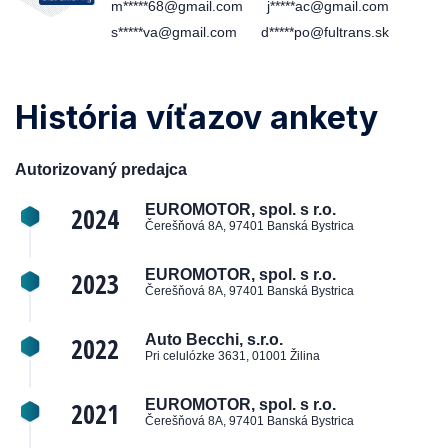
m*****68@gmail.com
j*****ac@gmail.com
s*****va@gmail.com
d*****po@fultrans.sk
História víťazov ankety
Autorizovaný predajca
2024
EUROMOTOR, spol. s r.o.
Čerešňová 8A, 97401 Banská Bystrica
2023
EUROMOTOR, spol. s r.o.
Čerešňová 8A, 97401 Banská Bystrica
2022
Auto Becchi, s.r.o.
Pri celulózke 3631, 01001 Žilina
2021
EUROMOTOR, spol. s r.o.
Čerešňová 8A, 97401 Banská Bystrica