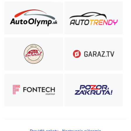
Pravidlá ankety
Nastavenie súkromia