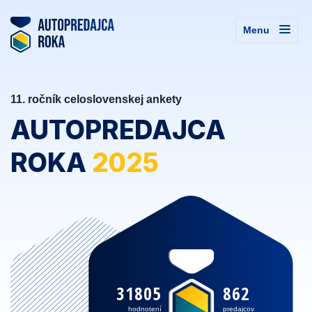
Menu
11. ročník celoslovenskej ankety
AUTOPREDAJCA
ROKA
2025
31805
862
hodnotení
predajcov