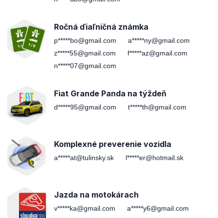
Ročná ďiaľničná známka
p*****bo@gmail.com
a*****ny@gmail.com
z*****55@gmail.com
f*****az@gmail.com
n*****07@gmail.com
Fiat Grande Panda na týždeň
d*****95@gmail.com
t*****th@gmail.com
Komplexné preverenie vozidla
a*****at@tulinsky.sk
l*****er@hotmail.sk
Jazda na motokárach
v*****ka@gmail.com
a*****y6@gmail.com