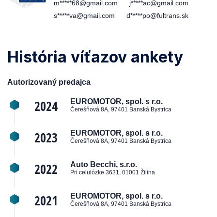
m*****68@gmail.com
j*****ac@gmail.com
s*****va@gmail.com
d*****po@fultrans.sk
História víťazov ankety
Autorizovaný predajca
2024
EUROMOTOR, spol. s r.o.
Čerešňová 8A, 97401 Banská Bystrica
2023
EUROMOTOR, spol. s r.o.
Čerešňová 8A, 97401 Banská Bystrica
2022
Auto Becchi, s.r.o.
Pri celulózke 3631, 01001 Žilina
2021
EUROMOTOR, spol. s r.o.
Čerešňová 8A, 97401 Banská Bystrica