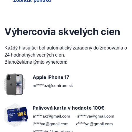
Zobraziť ponuku
Výhercovia skvelých cien
Každý hlasujúci bol automaticky zaradený do žrebovania o
24 hodnotných vecných cien.
Blahoželáme týmto výhercom:
Apple iPhone 17
m*****oz@centrum.sk
Palivová karta v hodnote 100€
a*****ak@gmail.com
s*****va@gmail.com
j*****va@gmail.com
z*****va@gmail.com
h*****abo@gmail.com