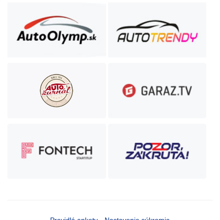
Pravidlá ankety
Nastavenie súkromia