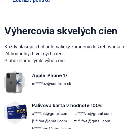
Zobraziť ponuku
Výhercovia skvelých cien
Každý hlasujúci bol automaticky zaradený do žrebovania o
24 hodnotných vecných cien.
Blahoželáme týmto výhercom:
Apple iPhone 17
m*****oz@centrum.sk
Palivová karta v hodnote 100€
a*****ak@gmail.com
s*****va@gmail.com
j*****va@gmail.com
z*****va@gmail.com
h*****abo@gmail.com