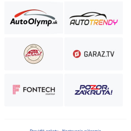
Pravidlá ankety
Nastavenie súkromia