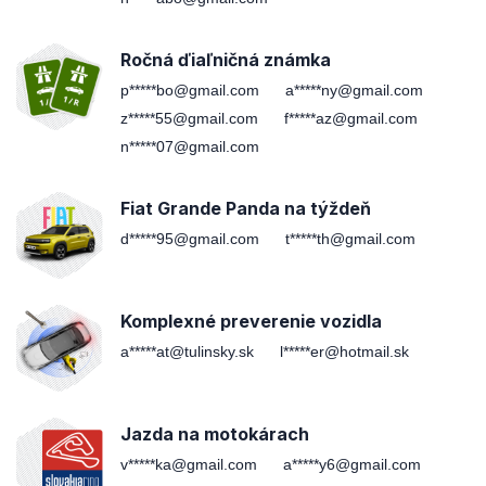
Ročná ďiaľničná známka
p*****bo@gmail.com
a*****ny@gmail.com
z*****55@gmail.com
f*****az@gmail.com
n*****07@gmail.com
Fiat Grande Panda na týždeň
d*****95@gmail.com
t*****th@gmail.com
Komplexné preverenie vozidla
a*****at@tulinsky.sk
l*****er@hotmail.sk
Jazda na motokárach
v*****ka@gmail.com
a*****y6@gmail.com