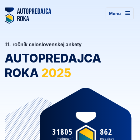
Menu
11. ročník celoslovenskej ankety
AUTOPREDAJCA
ROKA
2025
31805
862
hodnotení
predajcov