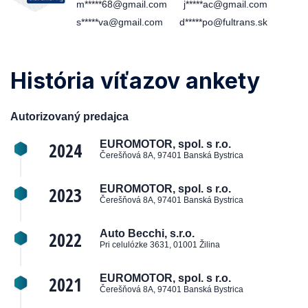
m*****68@gmail.com
j*****ac@gmail.com
s*****va@gmail.com
d*****po@fultrans.sk
História víťazov ankety
Autorizovaný predajca
2024
EUROMOTOR, spol. s r.o.
Čerešňová 8A, 97401 Banská Bystrica
2023
EUROMOTOR, spol. s r.o.
Čerešňová 8A, 97401 Banská Bystrica
2022
Auto Becchi, s.r.o.
Pri celulózke 3631, 01001 Žilina
2021
EUROMOTOR, spol. s r.o.
Čerešňová 8A, 97401 Banská Bystrica