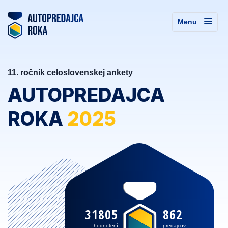
Menu
11. ročník celoslovenskej ankety
AUTOPREDAJCA
ROKA
2025
31805
862
hodnotení
predajcov