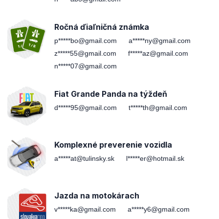
Ročná ďiaľničná známka
p*****bo@gmail.com
a*****ny@gmail.com
z*****55@gmail.com
f*****az@gmail.com
n*****07@gmail.com
Fiat Grande Panda na týždeň
d*****95@gmail.com
t*****th@gmail.com
Komplexné preverenie vozidla
a*****at@tulinsky.sk
l*****er@hotmail.sk
Jazda na motokárach
v*****ka@gmail.com
a*****y6@gmail.com