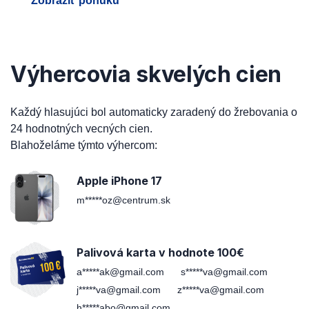
Zobraziť ponuku
Výhercovia skvelých cien
Každý hlasujúci bol automaticky zaradený do žrebovania o
24 hodnotných vecných cien.
Blahoželáme týmto výhercom:
Apple iPhone 17
m*****oz@centrum.sk
Palivová karta v hodnote 100€
a*****ak@gmail.com
s*****va@gmail.com
j*****va@gmail.com
z*****va@gmail.com
h*****abo@gmail.com