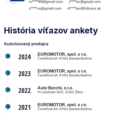
m*****68@gmail.com
j*****ac@gmail.com
s*****va@gmail.com
d*****po@fultrans.sk
História víťazov ankety
Autorizovaný predajca
2024
EUROMOTOR, spol. s r.o.
Čerešňová 8A, 97401 Banská Bystrica
2023
EUROMOTOR, spol. s r.o.
Čerešňová 8A, 97401 Banská Bystrica
2022
Auto Becchi, s.r.o.
Pri celulózke 3631, 01001 Žilina
2021
EUROMOTOR, spol. s r.o.
Čerešňová 8A, 97401 Banská Bystrica