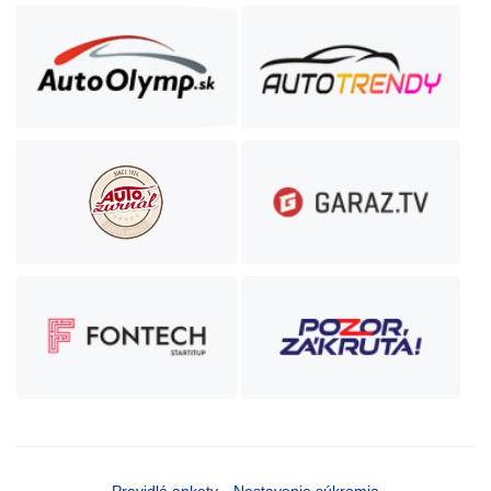
Pravidlá ankety
Nastavenie súkromia