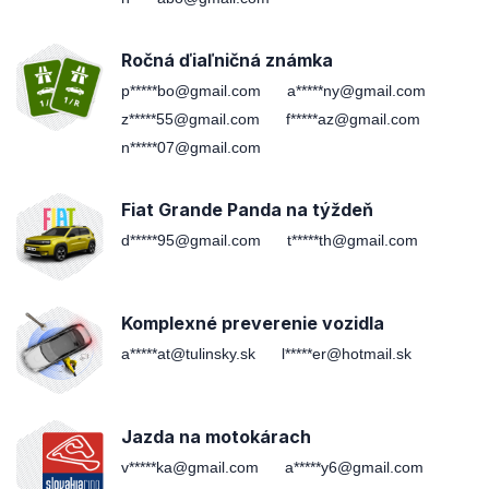
Ročná ďiaľničná známka
p*****bo@gmail.com
a*****ny@gmail.com
z*****55@gmail.com
f*****az@gmail.com
n*****07@gmail.com
Fiat Grande Panda na týždeň
d*****95@gmail.com
t*****th@gmail.com
Komplexné preverenie vozidla
a*****at@tulinsky.sk
l*****er@hotmail.sk
Jazda na motokárach
v*****ka@gmail.com
a*****y6@gmail.com