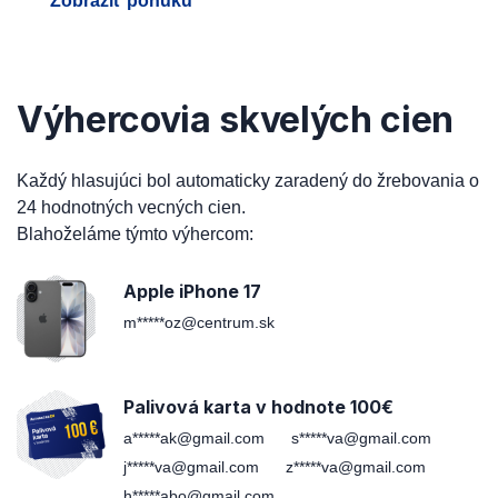
Zobraziť ponuku
Výhercovia skvelých cien
Každý hlasujúci bol automaticky zaradený do žrebovania o
24 hodnotných vecných cien.
Blahoželáme týmto výhercom:
Apple iPhone 17
m*****oz@centrum.sk
Palivová karta v hodnote 100€
a*****ak@gmail.com
s*****va@gmail.com
j*****va@gmail.com
z*****va@gmail.com
h*****abo@gmail.com