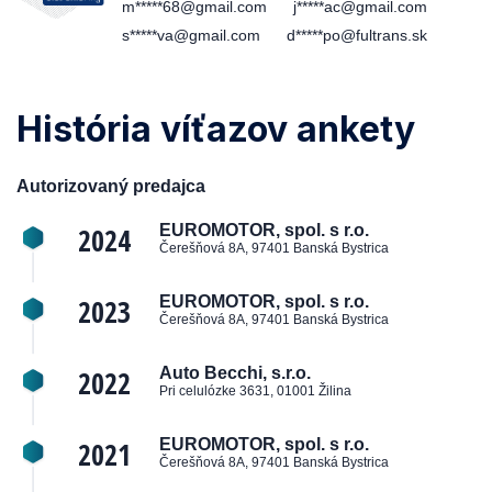
m*****68@gmail.com
j*****ac@gmail.com
s*****va@gmail.com
d*****po@fultrans.sk
História víťazov ankety
Autorizovaný predajca
2024
EUROMOTOR, spol. s r.o.
Čerešňová 8A, 97401 Banská Bystrica
2023
EUROMOTOR, spol. s r.o.
Čerešňová 8A, 97401 Banská Bystrica
2022
Auto Becchi, s.r.o.
Pri celulózke 3631, 01001 Žilina
2021
EUROMOTOR, spol. s r.o.
Čerešňová 8A, 97401 Banská Bystrica