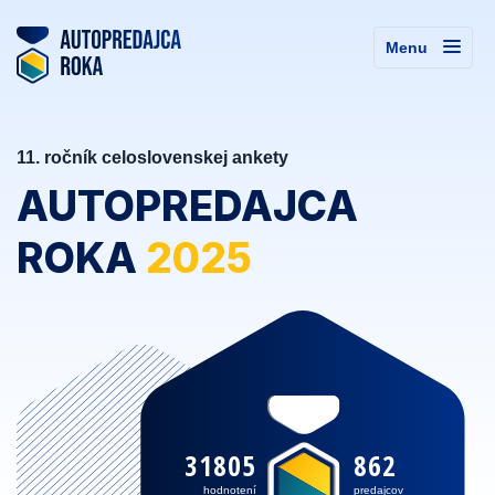
Menu
11. ročník celoslovenskej ankety
AUTOPREDAJCA
ROKA
2025
31805
862
hodnotení
predajcov