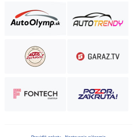
Pravidlá ankety
Nastavenie súkromia