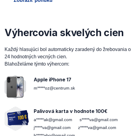
Zobraziť ponuku
Výhercovia skvelých cien
Každý hlasujúci bol automaticky zaradený do žrebovania o
24 hodnotných vecných cien.
Blahoželáme týmto výhercom:
Apple iPhone 17
m*****oz@centrum.sk
Palivová karta v hodnote 100€
a*****ak@gmail.com
s*****va@gmail.com
j*****va@gmail.com
z*****va@gmail.com
h*****abo@gmail.com