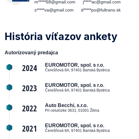
m*****68@gmail.com
j*****ac@gmail.com
s*****va@gmail.com
d*****po@fultrans.sk
História víťazov ankety
Autorizovaný predajca
2024
EUROMOTOR, spol. s r.o.
Čerešňová 8A, 97401 Banská Bystrica
2023
EUROMOTOR, spol. s r.o.
Čerešňová 8A, 97401 Banská Bystrica
2022
Auto Becchi, s.r.o.
Pri celulózke 3631, 01001 Žilina
2021
EUROMOTOR, spol. s r.o.
Čerešňová 8A, 97401 Banská Bystrica