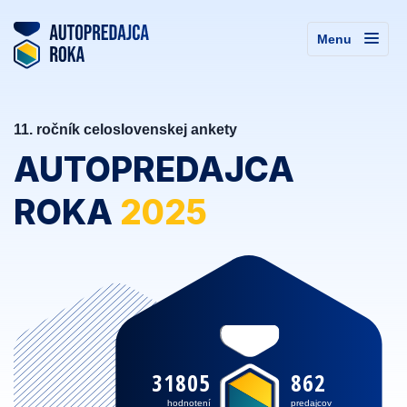
Menu
11. ročník celoslovenskej ankety
AUTOPREDAJCA
ROKA
2025
31805
862
hodnotení
predajcov