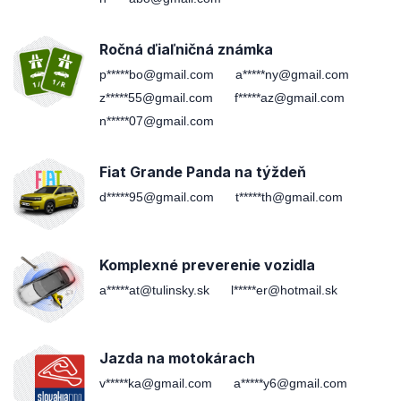
Ročná ďiaľničná známka
p*****bo@gmail.com
a*****ny@gmail.com
z*****55@gmail.com
f*****az@gmail.com
n*****07@gmail.com
Fiat Grande Panda na týždeň
d*****95@gmail.com
t*****th@gmail.com
Komplexné preverenie vozidla
a*****at@tulinsky.sk
l*****er@hotmail.sk
Jazda na motokárach
v*****ka@gmail.com
a*****y6@gmail.com