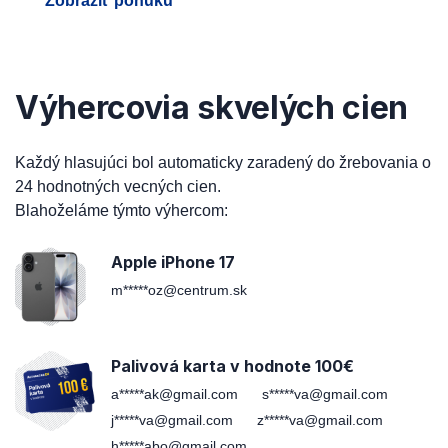
Zobraziť ponuku
Výhercovia skvelých cien
Každý hlasujúci bol automaticky zaradený do žrebovania o
24 hodnotných vecných cien.
Blahoželáme týmto výhercom:
Apple iPhone 17
m*****oz@centrum.sk
Palivová karta v hodnote 100€
a*****ak@gmail.com
s*****va@gmail.com
j*****va@gmail.com
z*****va@gmail.com
h*****abo@gmail.com