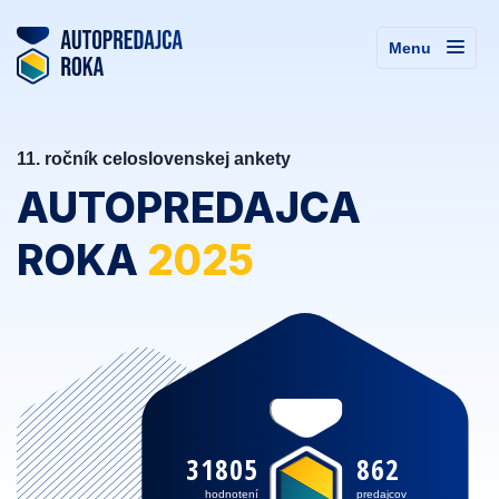
Menu
11. ročník celoslovenskej ankety
AUTOPREDAJCA
ROKA
2025
31805
862
hodnotení
predajcov