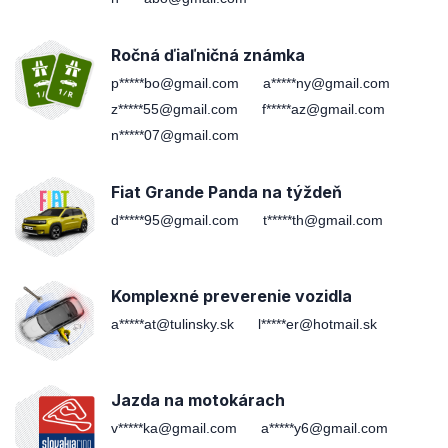
Ročná ďiaľničná známka
p*****bo@gmail.com
a*****ny@gmail.com
z*****55@gmail.com
f*****az@gmail.com
n*****07@gmail.com
Fiat Grande Panda na týždeň
d*****95@gmail.com
t*****th@gmail.com
Komplexné preverenie vozidla
a*****at@tulinsky.sk
l*****er@hotmail.sk
Jazda na motokárach
v*****ka@gmail.com
a*****y6@gmail.com