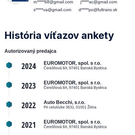
m*****68@gmail.com
j*****ac@gmail.com
s*****va@gmail.com
d*****po@fultrans.sk
História víťazov ankety
Autorizovaný predajca
2024
EUROMOTOR, spol. s r.o.
Čerešňová 8A, 97401 Banská Bystrica
2023
EUROMOTOR, spol. s r.o.
Čerešňová 8A, 97401 Banská Bystrica
2022
Auto Becchi, s.r.o.
Pri celulózke 3631, 01001 Žilina
2021
EUROMOTOR, spol. s r.o.
Čerešňová 8A, 97401 Banská Bystrica