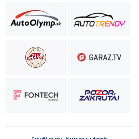
Pravidlá ankety
Nastavenie súkromia