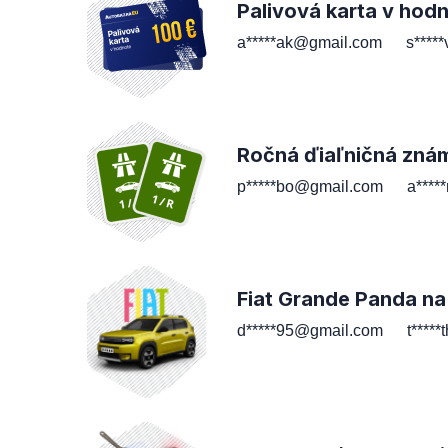
Palivová karta v hod
a*****ak@gmail.com
s****
Ročná ďiaľničná zná
p*****bo@gmail.com
a****
Fiat Grande Panda na
d*****95@gmail.com
t****