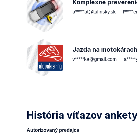
Komplexné prevereni
a*****at@tulinsky.sk
l*****
Jazda na motokárac
v*****ka@gmail.com
a****
História víťazov anket
Autorizovaný predajca