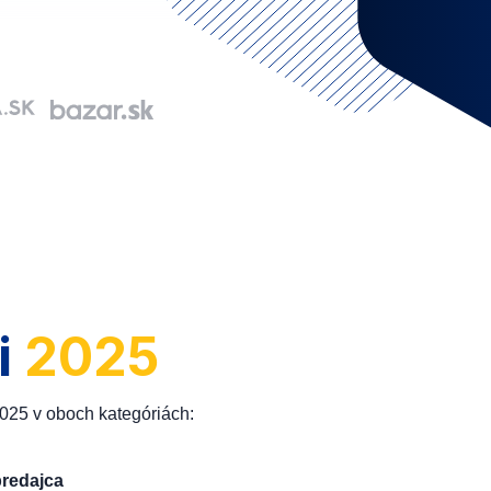
i
2025
2025 v oboch kategóriách:
predajca