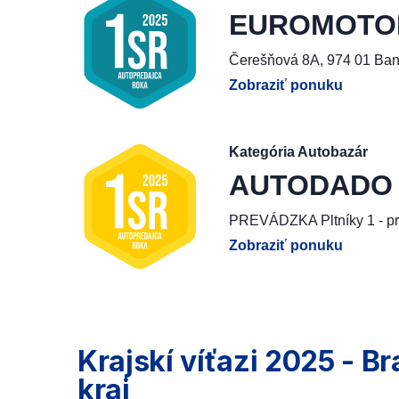
EUROMOTOR, 
Čerešňová 8A, 974 01 Ban
Zobraziť ponuku
Kategória Autobazár
AUTODADO G
PREVÁDZKA Pltníky 1 - pr
Zobraziť ponuku
Krajskí víťazi 2025 - Br
kraj