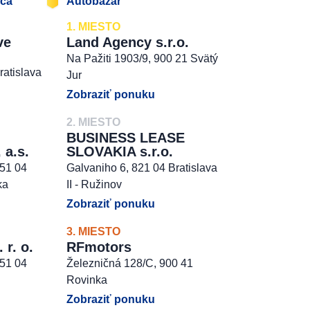
jca
Autobazár
1. MIESTO
ve
Land Agency s.r.o.
Na Pažiti 1903/9, 900 21 Svätý
ratislava
Jur
Zobraziť ponuku
2. MIESTO
BUSINESS LEASE
 a.s.
SLOVAKIA s.r.o.
851 04
Galvaniho 6, 821 04 Bratislava
ka
II - Ružinov
Zobraziť ponuku
3. MIESTO
r. o.
RFmotors
851 04
Železničná 128/C, 900 41
Rovinka
Zobraziť ponuku