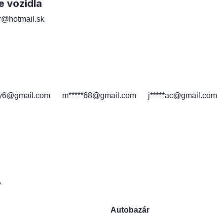
e vozidla
er@hotmail.sk
h
*y6@gmail.com
m*****68@gmail.com
j*****ac@gmail.com
y
Autobazár