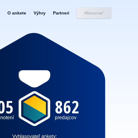
O ankete
Výhry
Partneri
Hlasovať
05
862
notení
predajcov