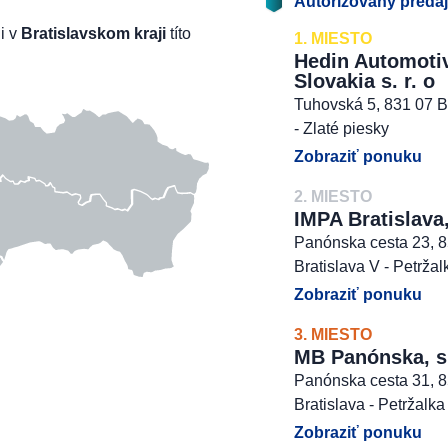
Autorizovaný preda
li v
Bratislavskom kraji
títo
1. MIESTO
Hedin Automoti
Slovakia s. r. o
Tuhovská 5, 831 07 B
- Zlaté piesky
Zobraziť ponuku
2. MIESTO
IMPA Bratislava,
Panónska cesta 23, 
Bratislava V - Petržal
Zobraziť ponuku
3. MIESTO
MB Panónska, s. 
Panónska cesta 31, 
Bratislava - Petržalka
Zobraziť ponuku