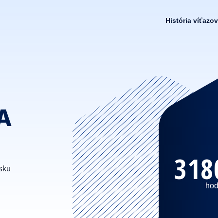
História víťazov
A
318
sku
hod