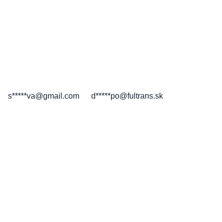
s*****va@gmail.com
d*****po@fultrans.sk