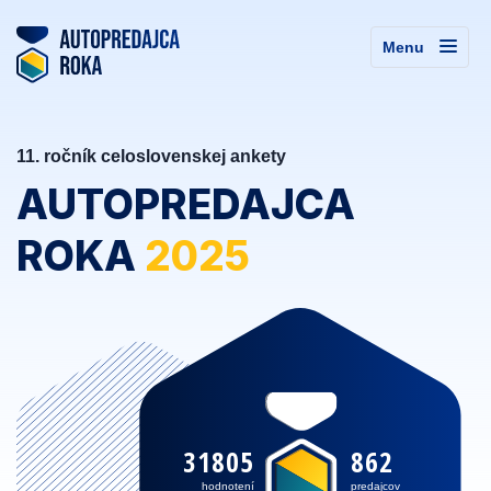
Menu
11. ročník celoslovenskej ankety
AUTOPREDAJCA
ROKA
2025
31805
862
hodnotení
predajcov