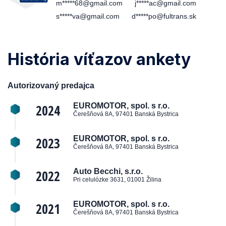
m*****68@gmail.com
j*****ac@gmail.com
s*****va@gmail.com
d*****po@fultrans.sk
História víťazov ankety
Autorizovaný predajca
2024
EUROMOTOR, spol. s r.o.
Čerešňová 8A, 97401 Banská Bystrica
2023
EUROMOTOR, spol. s r.o.
Čerešňová 8A, 97401 Banská Bystrica
2022
Auto Becchi, s.r.o.
Pri celulózke 3631, 01001 Žilina
2021
EUROMOTOR, spol. s r.o.
Čerešňová 8A, 97401 Banská Bystrica