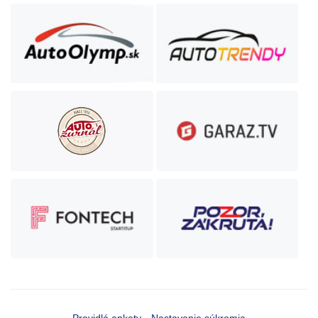
Pravidlá ankety
Nastavenie súkromia