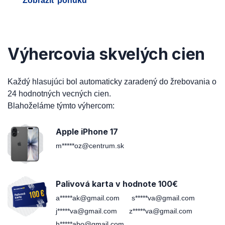
Zobraziť ponuku
Výhercovia skvelých cien
Každý hlasujúci bol automaticky zaradený do žrebovania o
24 hodnotných vecných cien.
Blahoželáme týmto výhercom:
Apple iPhone 17
m*****oz@centrum.sk
Palivová karta v hodnote 100€
a*****ak@gmail.com
s*****va@gmail.com
j*****va@gmail.com
z*****va@gmail.com
h*****abo@gmail.com