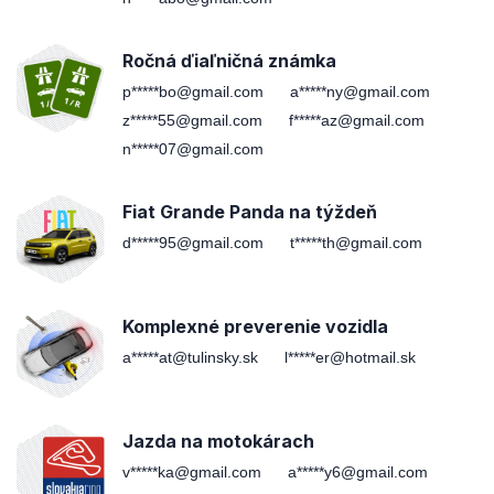
Ročná ďiaľničná známka
p*****bo@gmail.com
a*****ny@gmail.com
z*****55@gmail.com
f*****az@gmail.com
n*****07@gmail.com
Fiat Grande Panda na týždeň
d*****95@gmail.com
t*****th@gmail.com
Komplexné preverenie vozidla
a*****at@tulinsky.sk
l*****er@hotmail.sk
Jazda na motokárach
v*****ka@gmail.com
a*****y6@gmail.com