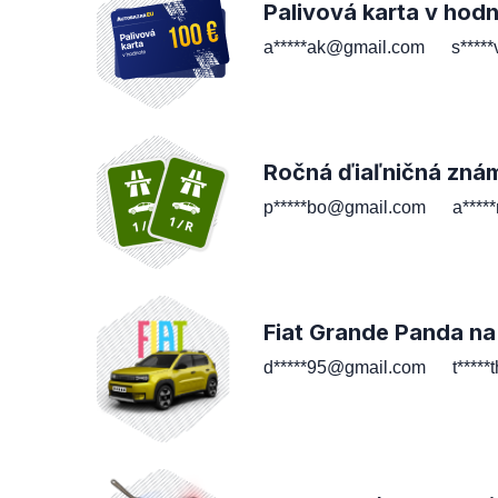
Palivová karta v hod
a*****ak@gmail.com
s****
Ročná ďiaľničná zná
p*****bo@gmail.com
a****
Fiat Grande Panda na
d*****95@gmail.com
t****