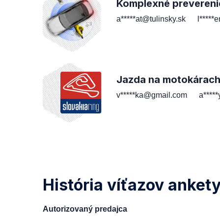
Komplexné prevereni
a*****at@tulinsky.sk
l*****
Jazda na motokárac
v*****ka@gmail.com
a****
História víťazov anket
Autorizovaný predajca