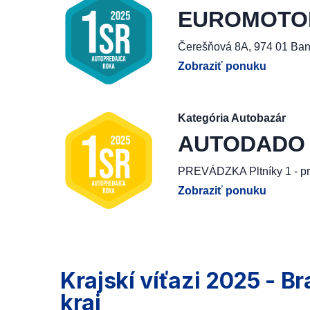
EUROMOTOR, 
Čerešňová 8A, 974 01 Ban
Zobraziť ponuku
Kategória Autobazár
AUTODADO G
PREVÁDZKA Pltníky 1 - pr
Zobraziť ponuku
Krajskí víťazi 2025 - Br
kraj