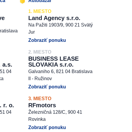
jca
Autobazár
1. MIESTO
ve
Land Agency s.r.o.
Na Pažiti 1903/9, 900 21 Svätý
ratislava
Jur
Zobraziť ponuku
2. MIESTO
BUSINESS LEASE
 a.s.
SLOVAKIA s.r.o.
851 04
Galvaniho 6, 821 04 Bratislava
ka
II - Ružinov
Zobraziť ponuku
3. MIESTO
r. o.
RFmotors
851 04
Železničná 128/C, 900 41
Rovinka
Zobraziť ponuku