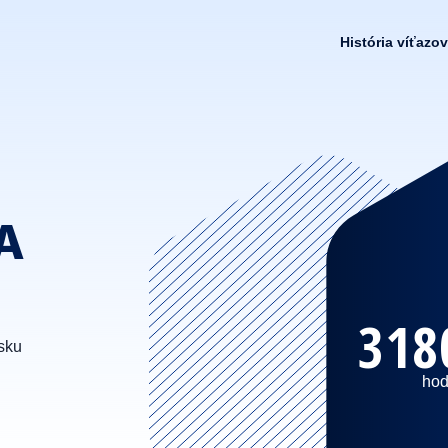
História víťazov
A
318
sku
hod