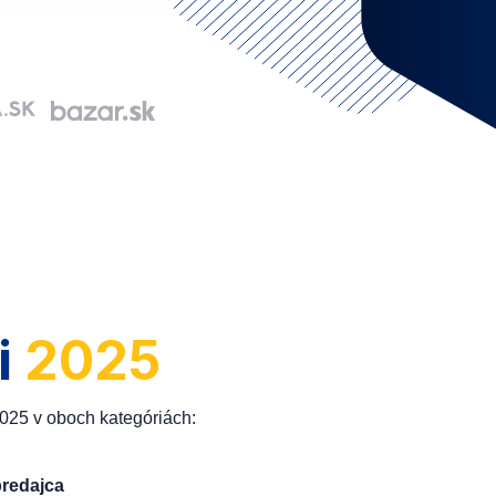
i
2025
2025 v oboch kategóriách:
predajca