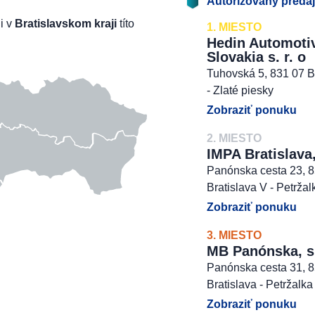
Autorizovaný preda
li v
Bratislavskom kraji
títo
1. MIESTO
Hedin Automoti
Slovakia s. r. o
Tuhovská 5, 831 07 B
- Zlaté piesky
Zobraziť ponuku
2. MIESTO
IMPA Bratislava,
Panónska cesta 23, 
Bratislava V - Petržal
Zobraziť ponuku
3. MIESTO
MB Panónska, s. 
Panónska cesta 31, 
Bratislava - Petržalka
Zobraziť ponuku