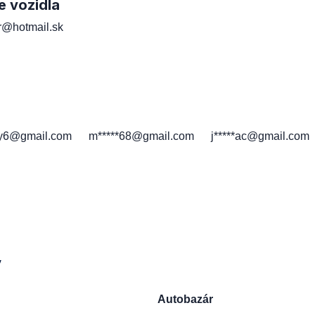
e vozidla
er@hotmail.sk
h
*y6@gmail.com
m*****68@gmail.com
j*****ac@gmail.com
y
Autobazár