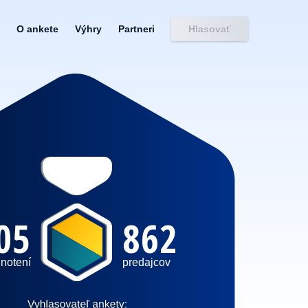
O ankete
Výhry
Partneri
Hlasovať
05
862
notení
predajcov