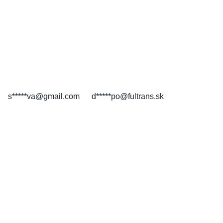
s*****va@gmail.com
d*****po@fultrans.sk