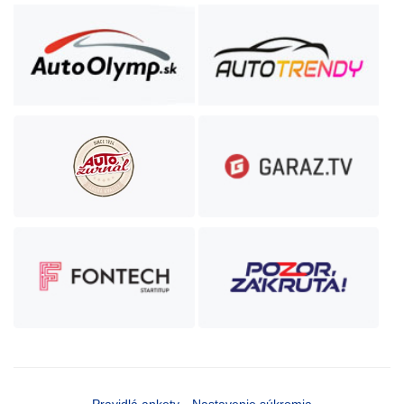
Pravidlá ankety
Nastavenie súkromia