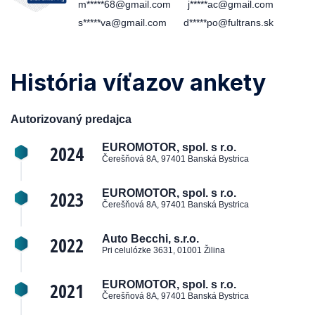
m*****68@gmail.com
j*****ac@gmail.com
s*****va@gmail.com
d*****po@fultrans.sk
História víťazov ankety
Autorizovaný predajca
2024
EUROMOTOR, spol. s r.o.
Čerešňová 8A, 97401 Banská Bystrica
2023
EUROMOTOR, spol. s r.o.
Čerešňová 8A, 97401 Banská Bystrica
2022
Auto Becchi, s.r.o.
Pri celulózke 3631, 01001 Žilina
2021
EUROMOTOR, spol. s r.o.
Čerešňová 8A, 97401 Banská Bystrica