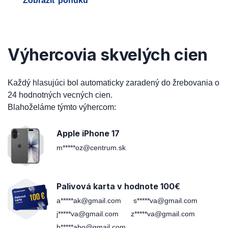
Zobraziť ponuku
Výhercovia skvelých cien
Každý hlasujúci bol automaticky zaradený do žrebovania o
24 hodnotných vecných cien.
Blahoželáme týmto výhercom:
Apple iPhone 17
m*****oz@centrum.sk
Palivová karta v hodnote 100€
a*****ak@gmail.com
s*****va@gmail.com
j*****va@gmail.com
z*****va@gmail.com
h*****abo@gmail.com