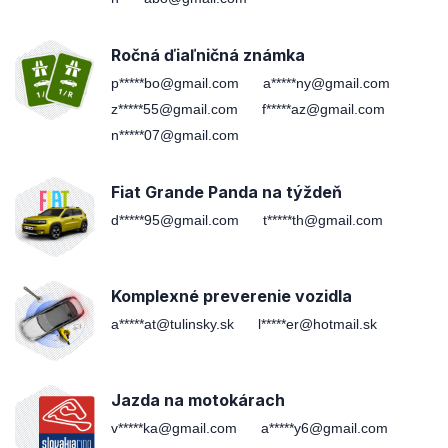
Ročná ďiaľničná známka
p*****bo@gmail.com
a*****ny@gmail.com
z*****55@gmail.com
f*****az@gmail.com
n*****07@gmail.com
Fiat Grande Panda na týždeň
d*****95@gmail.com
t*****th@gmail.com
Komplexné preverenie vozidla
a*****at@tulinsky.sk
l*****er@hotmail.sk
Jazda na motokárach
v*****ka@gmail.com
a*****y6@gmail.com