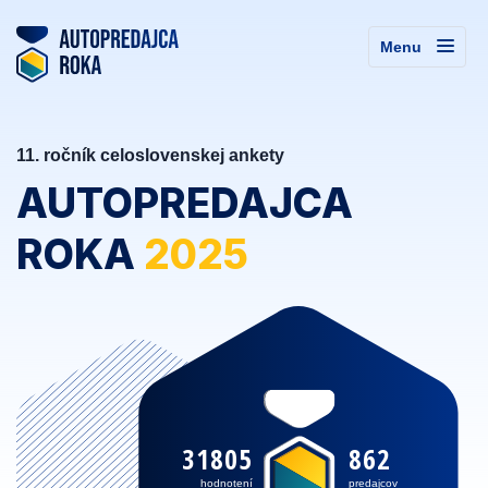
Menu
11. ročník celoslovenskej ankety
AUTOPREDAJCA
ROKA
2025
31805
862
hodnotení
predajcov