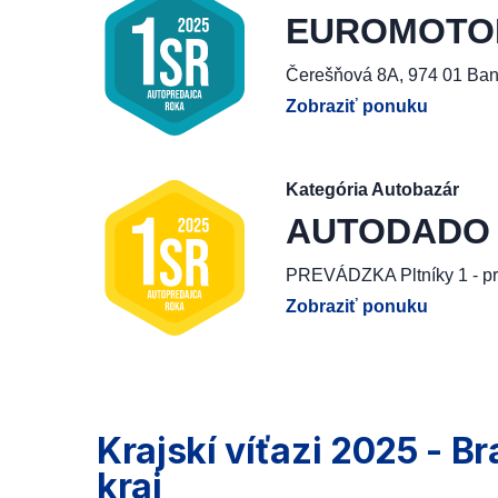
EUROMOTOR, 
Čerešňová 8A, 974 01 Ban
Zobraziť ponuku
Kategória Autobazár
AUTODADO G
PREVÁDZKA Pltníky 1 - pr
Zobraziť ponuku
Krajskí víťazi 2025 - Br
kraj