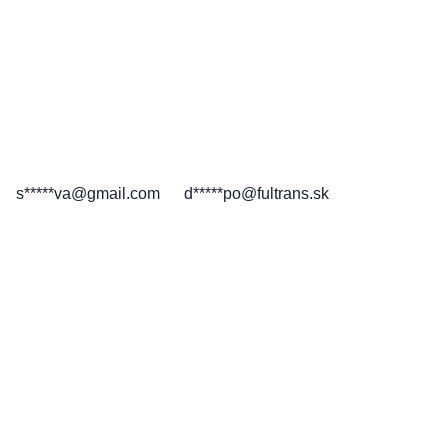
s*****va@gmail.com
d*****po@fultrans.sk