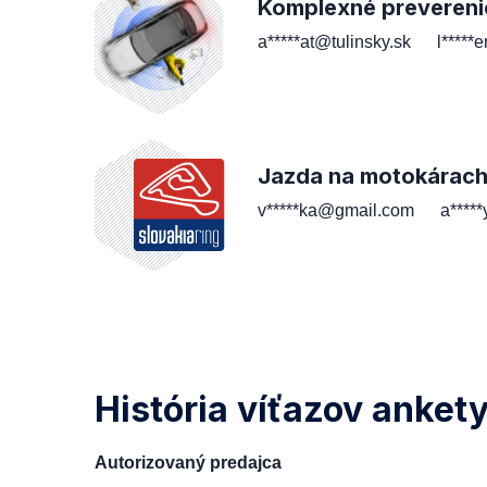
Komplexné prevereni
a*****at@tulinsky.sk
l*****
Jazda na motokárac
v*****ka@gmail.com
a****
História víťazov anket
Autorizovaný predajca