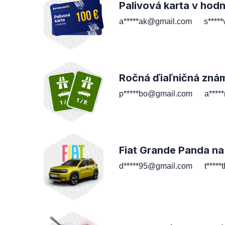
Palivová karta v hod
a*****ak@gmail.com
s****
Ročná ďiaľničná zná
p*****bo@gmail.com
a****
Fiat Grande Panda na
d*****95@gmail.com
t****