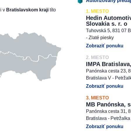
Autorizovaný preda
li v
Bratislavskom kraji
títo
1. MIESTO
Hedin Automoti
Slovakia s. r. o
Tuhovská 5, 831 07 B
- Zlaté piesky
Zobraziť ponuku
2. MIESTO
IMPA Bratislava,
Panónska cesta 23, 
Bratislava V - Petržal
Zobraziť ponuku
3. MIESTO
MB Panónska, s. 
Panónska cesta 31, 
Bratislava - Petržalka
Zobraziť ponuku