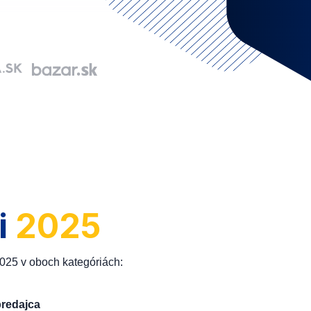
i
2025
2025 v oboch kategóriách:
predajca