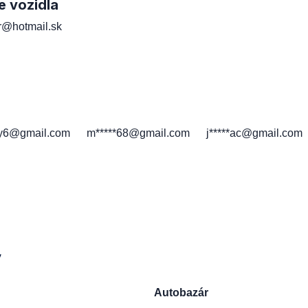
e vozidla
er@hotmail.sk
h
*y6@gmail.com
m*****68@gmail.com
j*****ac@gmail.com
y
Autobazár