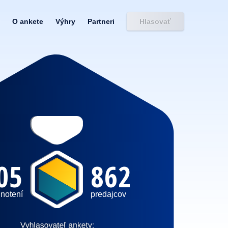
O ankete
Výhry
Partneri
Hlasovať
05
862
notení
predajcov