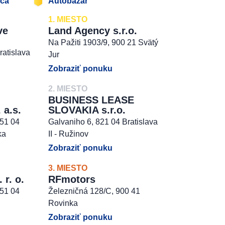
jca
Autobazár
1. MIESTO
ve
Land Agency s.r.o.
Na Pažiti 1903/9, 900 21 Svätý
ratislava
Jur
Zobraziť ponuku
2. MIESTO
BUSINESS LEASE
 a.s.
SLOVAKIA s.r.o.
851 04
Galvaniho 6, 821 04 Bratislava
ka
II - Ružinov
Zobraziť ponuku
3. MIESTO
r. o.
RFmotors
851 04
Železničná 128/C, 900 41
Rovinka
Zobraziť ponuku