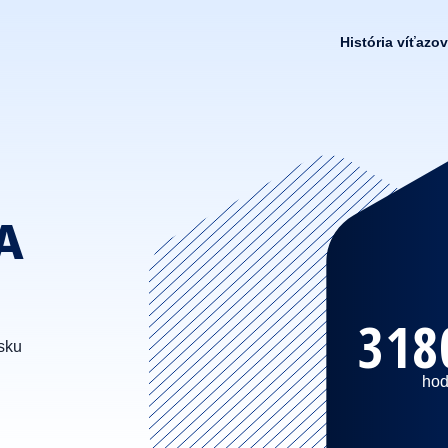
História víťazov
A
318
sku
hod