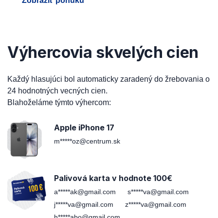
Zobraziť ponuku
Výhercovia skvelých cien
Každý hlasujúci bol automaticky zaradený do žrebovania o
24 hodnotných vecných cien.
Blahoželáme týmto výhercom:
Apple iPhone 17
m*****oz@centrum.sk
Palivová karta v hodnote 100€
a*****ak@gmail.com
s*****va@gmail.com
j*****va@gmail.com
z*****va@gmail.com
h*****abo@gmail.com