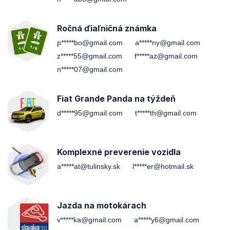
Ročná ďiaľničná známka
p*****bo@gmail.com
a*****ny@gmail.com
z*****55@gmail.com
f*****az@gmail.com
n*****07@gmail.com
Fiat Grande Panda na týždeň
d*****95@gmail.com
t*****th@gmail.com
Komplexné preverenie vozidla
a*****at@tulinsky.sk
l*****er@hotmail.sk
Jazda na motokárach
v*****ka@gmail.com
a*****y6@gmail.com