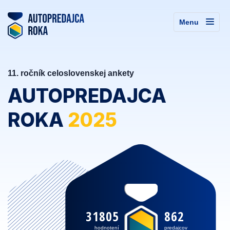
Menu
11. ročník celoslovenskej ankety
AUTOPREDAJCA
ROKA
2025
31805
862
hodnotení
predajcov