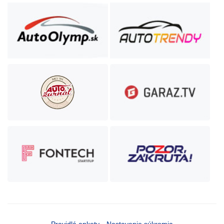
Pravidlá ankety
Nastavenie súkromia