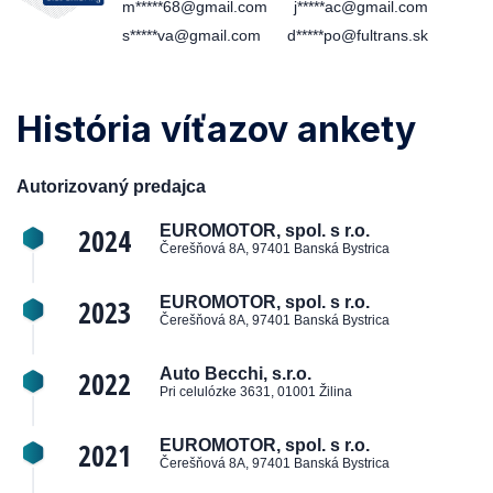
m*****68@gmail.com
j*****ac@gmail.com
s*****va@gmail.com
d*****po@fultrans.sk
História víťazov ankety
Autorizovaný predajca
2024
EUROMOTOR, spol. s r.o.
Čerešňová 8A, 97401 Banská Bystrica
2023
EUROMOTOR, spol. s r.o.
Čerešňová 8A, 97401 Banská Bystrica
2022
Auto Becchi, s.r.o.
Pri celulózke 3631, 01001 Žilina
2021
EUROMOTOR, spol. s r.o.
Čerešňová 8A, 97401 Banská Bystrica