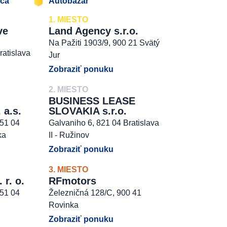
jca
Autobazár
1. MIESTO
ve
Land Agency s.r.o.
Na Pažiti 1903/9, 900 21 Svätý
ratislava
Jur
Zobraziť ponuku
2. MIESTO
BUSINESS LEASE
 a.s.
SLOVAKIA s.r.o.
851 04
Galvaniho 6, 821 04 Bratislava
ka
II - Ružinov
Zobraziť ponuku
3. MIESTO
r. o.
RFmotors
851 04
Železničná 128/C, 900 41
Rovinka
Zobraziť ponuku