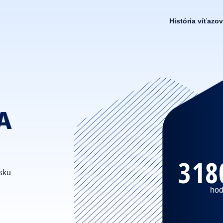
História víťazov
A
318
sku
hod