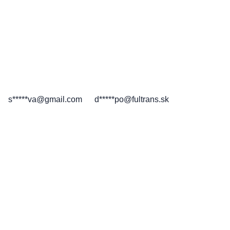
s*****va@gmail.com
d*****po@fultrans.sk