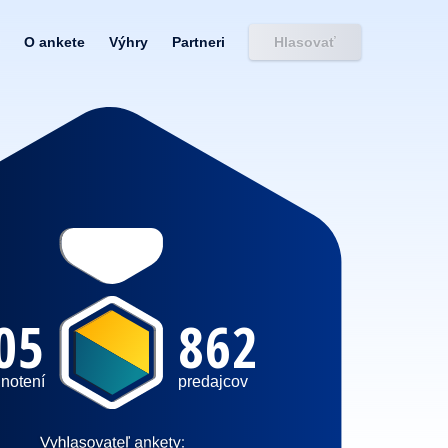
O ankete
Výhry
Partneri
Hlasovať
05
862
notení
predajcov