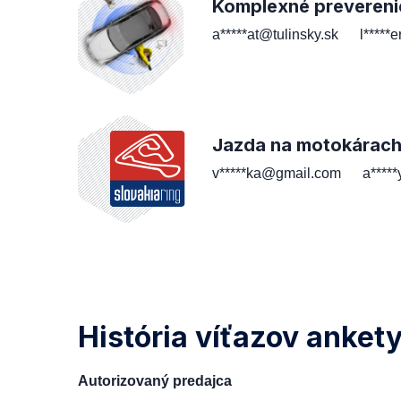
Komplexné prevereni
a*****at@tulinsky.sk
l*****
Jazda na motokárac
v*****ka@gmail.com
a****
História víťazov anket
Autorizovaný predajca