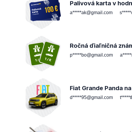
Palivová karta v hod
a*****ak@gmail.com
s****
Ročná ďiaľničná zná
p*****bo@gmail.com
a****
Fiat Grande Panda na
d*****95@gmail.com
t****