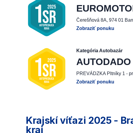
EUROMOTOR, 
Čerešňová 8A, 974 01 Ban
Zobraziť ponuku
Kategória Autobazár
AUTODADO G
PREVÁDZKA Pltníky 1 - pr
Zobraziť ponuku
Krajskí víťazi 2025 - Br
kraj