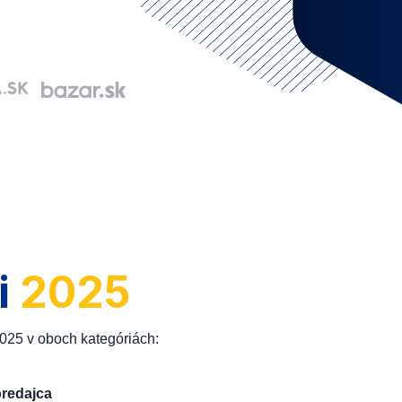
i
2025
2025 v oboch kategóriách:
predajca