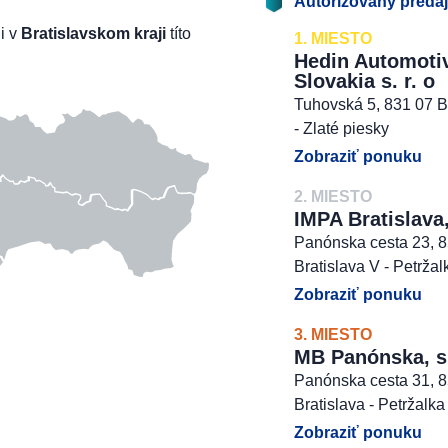
Autorizovaný preda
li v
Bratislavskom kraji
títo
1. MIESTO
Hedin Automoti
Slovakia s. r. o
Tuhovská 5, 831 07 B
- Zlaté piesky
Zobraziť ponuku
2. MIESTO
IMPA Bratislava,
Panónska cesta 23, 
Bratislava V - Petržal
Zobraziť ponuku
3. MIESTO
MB Panónska, s. 
Panónska cesta 31, 
Bratislava - Petržalka
Zobraziť ponuku