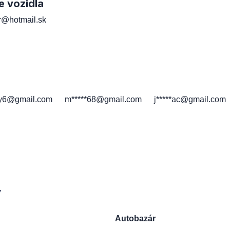
e vozidla
er@hotmail.sk
h
*y6@gmail.com
m*****68@gmail.com
j*****ac@gmail.com
y
Autobazár